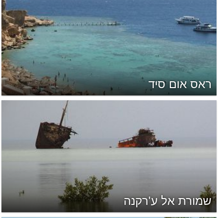
ראס אום סיד
שמורת אל ע'רקנה