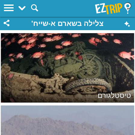
EZTrip
צלילה בשארם א-שייח'
טיסטלגורם