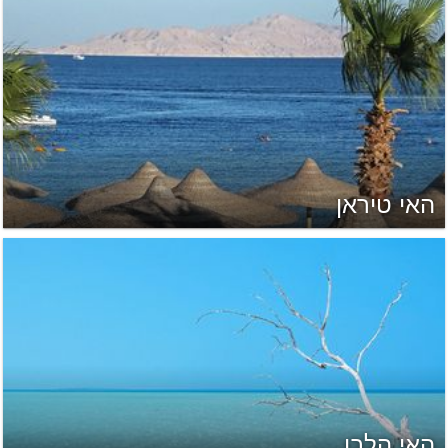
האי טיראן
האי הלבן