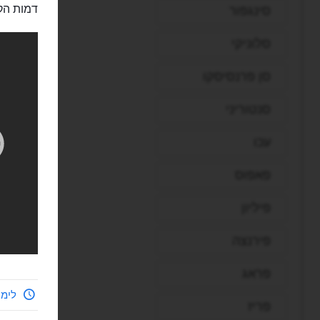
דמות הק
סינגפור
סלוניקי
סן פרנסיסקו
סנטוריני
עכו
פאפוס
פיליון
פירנצה
פראג
לימי
פריז