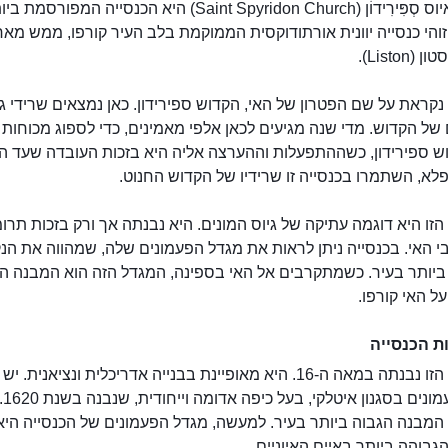
כנסיית איוס סְפִּירִידוֹן (Saint Spyridon Church) היא הכנסייה המפורסמת
זוהי כנסייה יוונית אורתודוקסית הממוקמת בלב העיר קורפו, ממש מאח
(Liston).
נקראת על שם הפטרון של האי, הקדוש ספירידון. כאן נמצאים שרידי ג
של הקדוש. מדי שנה מגיעים לכאן אלפי מאמינים, כדי לספוג מכוחות ה
ש ספירידון, כשההתפעלות וההערצה אליה היא בזכות העובדה שעד הי
לא, השתמרו בכנסייה זו שרידיו של הקדוש החנוט.
הזו היא דוגמה עתיקה של גיוס המונים. היא נבנתה אך ורק בזכות תרו
 האי. בכנסייה ניתן לראות את מגדל הפעמונים שלה, שמהווה את הנ
ביותר בעיר. כשמתקרבים אל האי בספינה, המגדל הזה הוא המבנה ה
ל האי קורפו.
ת הכנסייה
הכנסייה הזו נבנתה במאה ה-16. היא מאופיינת בבנייה אדריכלית ונציאנית. י
מגדל 
המבנה הגבוה ביותר בעיר. למעשה, מגדל הפעמונים של הכנסייה היא
גבוהה ביותר באיים האיוניים.