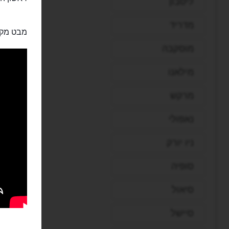
ליסבון
מדריד
מבט מקר
מוסקבה
מילאנו
מרקש
נאפולי
ניו יורק
סופיה
סיאול
סיישל