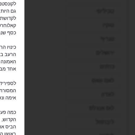
לקונסטנ
טביליסי
גם היות 
טוקיו
קאלוחרטי
כסף שנמ
טנריף
כינויו ה
ירושלים
האמונה 
כרתים
אחד מבי
לאס וגאס
המסורת 
לונדון
אימה ונסו
לוס אנג'לס
כמה פעמ
הקדוש, ב
ליברפול
ראשון הר