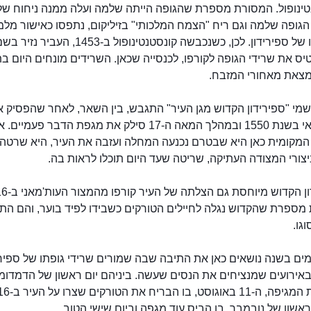
טינופול. המסורת מספרת שהגופה הייתה שלמה ועלה ממנה ניחוח של 
הגופה שלמה וגם ריח "הצמח המלכותי" בזיליקום, נתפסו כאישור מל
לקדושתו של ספירידון. לכן, כשנכבשה קונסטנטינופול ב-1453, העביר נזיר
ס את שרידי הגופה לקורפו, לכנסייה שכאן. השרידים מונחים היום ב
צאת מאחורי המזבח.
רשמי "ספירידון הקדוש מגן העיר" התגבש, בין השאר, לאחר שהפסיק 
הרעב באי בשנת 1550 ובמהלך המאה ה-17 סילק את מגפת הדבר פעמיים
המקומית כאן היא שבטרם נכנעה המחלה ועזבה את העיר, היא שרטה
צורי המצודה העתיקה, שריטה שעד היום תוכלו לראות בה.
מספרת שהקדוש נגלה לחיילים הטורקים כשבידו לפיד בוער, והם הת
גו.
ים בשנה נושאים כאן את התיבה שבה שמורים שרידי גופתו של ספירי
אירועים שמנציחים את הנסים שעשה. ביניהם יום ראשון של הדמדומי
אשון של נובמבר, בו הביס עוד מַגֵפָה וביום שישי הטוב.