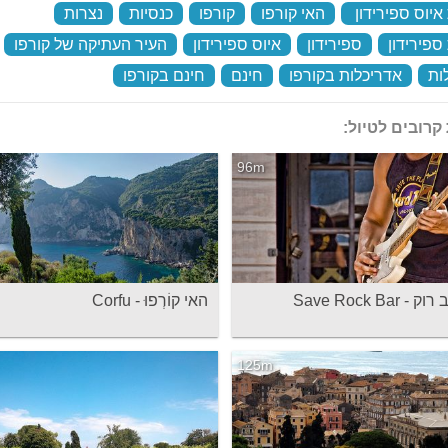
איוס ספירידון
‏
האי קורפו
‏
קורפו
‏
כנסיות
‏
נצרות
‏
ספירידון
‏
ספירידון
‏
איוס ספירידון
‏
העיר העתיקה של קורפו
‏
ות
‏
אדריכלות בקורפו
‏
חינם
‏
חינם בקורפו
‏
קרובים לטיול:
96m
 Save Rock Bar
האי קוֹרְפוּ - Corfu
125m