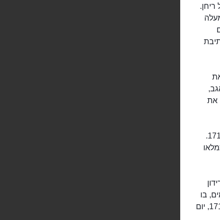
ריחן.
מעלה
 בשם
תיבת
את
. אגב,
 את
לספירידון הקדוש מיוחסת גם הצלתה של העיר קורפו מהמצור העות'מאני ב-1716.
מלאו
דון
ם, בו
הביס את המגיפה, ה-11 באוגוסט, בו הבריח את הטורקים שצרו על העיר ב-1716, יום