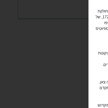
חולקת
ל-17 חלקים. החלוקה הזו נעשית על ידי מסגרות מוזהבות, מעשה ידיו משנת 1727, של
 קורפו
לאוס אספיוטיס
קונות
ים.
 צאן.
תקדם
הקדוש