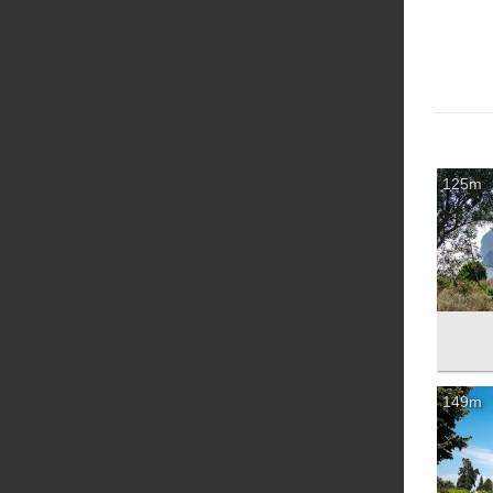
125m
149m