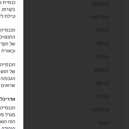
בודפשט
בקורפו. 
טיילת ליסטון 
בוקרשט
בורגס
הכנסייה 
החנוטים 
בטומי
של הקדו
ובאורח פ
בלגרד
הכנסייה 
בנגקוק
של תושבי
הגבוהה 
בריסל
שרואים ע
ברלין
אדריכלו
ברצלונה
הזה הוא 
דובאי
הנקודה ה