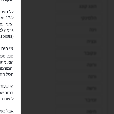
הונג קונג
על חזית 
הלסינקי
וינה
(Nikolaos Aspiotis).
ונציה
מי היה ס
ונקובר
סנט ספיר
הוא מתו
ורונה
והמורמת.
הסל הזה,
ורנה
מי שעתיד
ורשה
בתור שכ
להיות בישוף
זנזיבר
אבל כשכ
חיפה