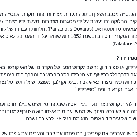
הכנסייה מככב השעון ובתוכה תקרות מצוירות יפות. תקרת הכנסייה מ
כנסיית ספירידון
האמן פאנאגיוטיס דוקסאראס (Panagiotis Doxaras). הלחות הגבוהה של
גרמה לציור המקורי הרס רב ובשנת 1852 הוא שוחזר על ידי האמן ניקו
פירידון?
ידון, או ספירידיון, נחשב לקדוש המגן של הקדרים ושל האי קורפו. באי
אר בדרך כלל כבישוף האוחז בידו בספר הבשורה ומברך בידו הימנית
 הוא תמיד מצויר כאיש גבוה, בעל זקן לבן ומפוצל, שעל ראשו סל נצר
 אגב, נקרא ביוונית "ספירידיון".
 להיות קדוש נוצרי נולד בעיר אסיה שבקפריסין ושימש בילדותו כרועה
זה הוא לא רכש חינוך של ממש. עם מות אשתו הוא הצטרף למנזר וה
 של עיר ליד פאפוס. הוא מת בגיל 78 ולכאורה נשכח.
בשו הערבים את קפריסין, הם פתחו את קברו והעבירו את גופתו של 