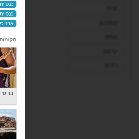
כנסיית 
קהיר
כנסיית 
קופנהגן
אדריכל
קורפו
מקומות 
קרקוב
רודוס
רומא
בר סייב רוק -
ריו דה ז'ניירו
שארם א-שייח'
שטוטגרט
תל אביב