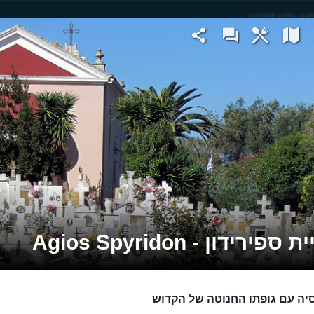
פירידון - Agios Spyridon
יה עם גופתו החנוטה של הקדוש