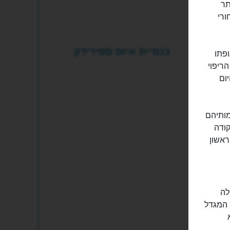
 ביותר
ורי
כנסיית איוס ספירידון
ופתו
ריפוי
ום
מותיהם
קודה
ראשון
ש לה
פעמונים בסגנון איטלקי, בעל כיפה אדומה וייחודית, שנבנה בשנת 1620. המגדל