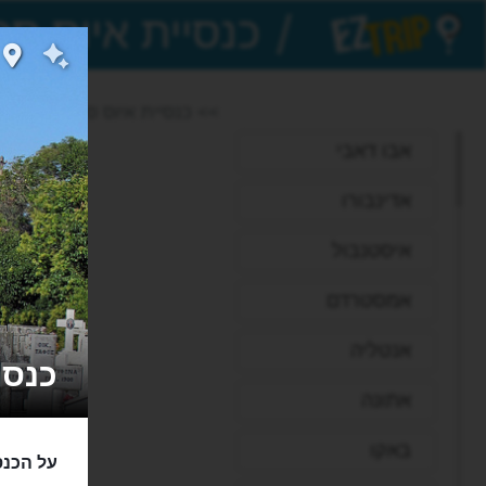
/
EZTrip
>> כנסיית איוס ספירידון
אבו דאבי
אדינבורו
איסטנבול
אמסטרדם
אנטליה
כנסיית ס
אתונה
באקו
על הכנס