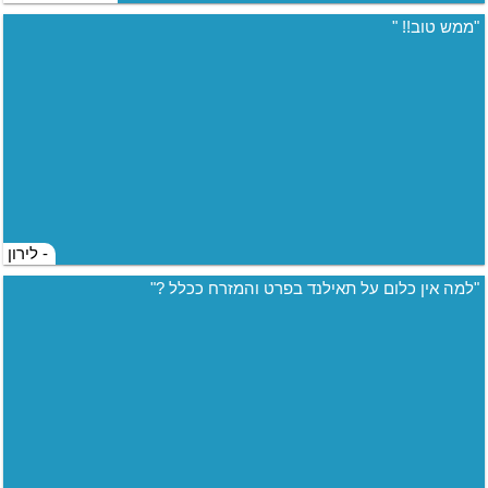
"ממש טוב!! "
- לירון
"למה אין כלום על תאילנד בפרט והמזרח ככלל ?"