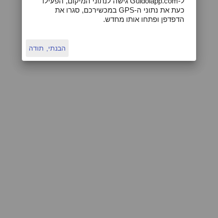
ל-Guidolapp.com גישה לנתוני המיקום, הפעילו
כעת את נתוני ה-GPS במכשירכם, סגרו את
הדפדפן ופתחו אותו מחדש.
העיר בורגס
הבנתי, תודה
העיר ברצלונה