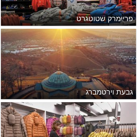
פריימרק שטוטגרט
גבעת וירטמברג