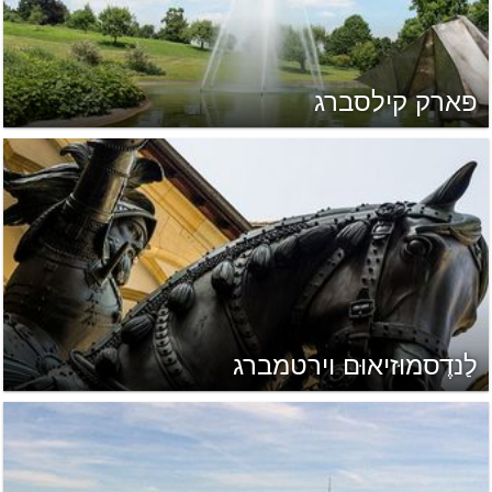
פארק קילסברג
לַנדֶסמוּזיאוּם וירטמברג