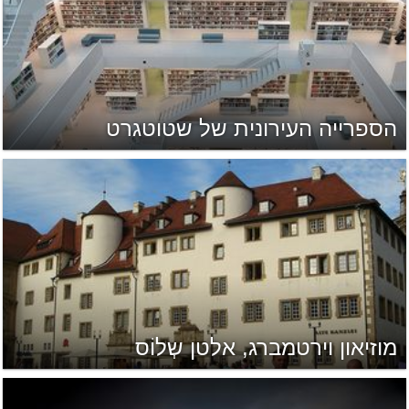
הספרייה העירונית של שטוטגרט
מוזיאון וירטמברג, אלטן שְלוֹס