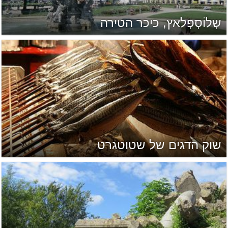
שְלוֹסְפְּלאץ, כיכר הטירה
שוק הדגים של שטוטגרט