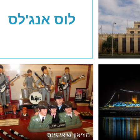
לוס אנג'לס
מוזיאון שיאי גינס