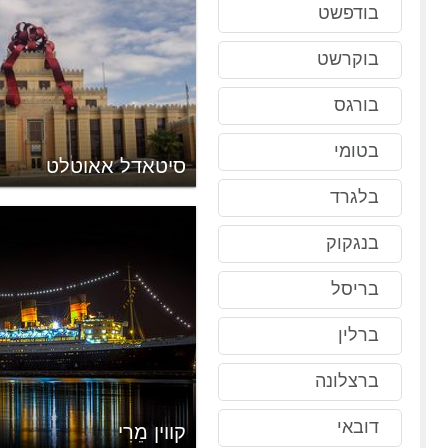
בודפשט
בוקרשט
בורגס
בטומי
לות
סיטאדל אאוטלט
בלגרד
בנגקוק
בריסל
ברלין
ברצלונה
דובאי
קווין מֵרִי