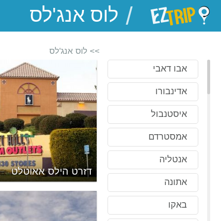
/
EZTrip
>> לוס אנג'לס
אבו דאבי
אדינבורו
איסטנבול
אמסטרדם
אנטליה
ידה של לוס אנג'לס
דזרט הילס אאוטלט
אתונה
באקו