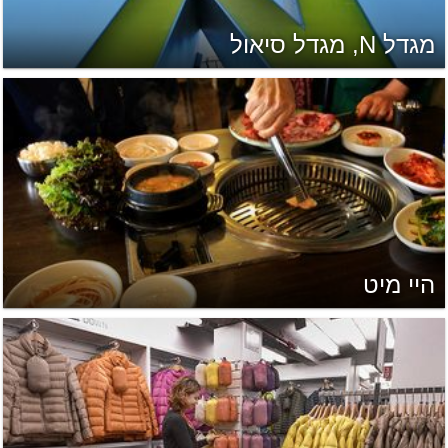
מגדל N, מגדל סיאול
היי מיט