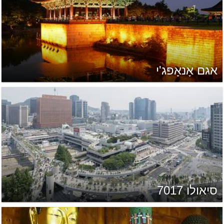
אגם אָנאָפּג'י
סיאולו 7017