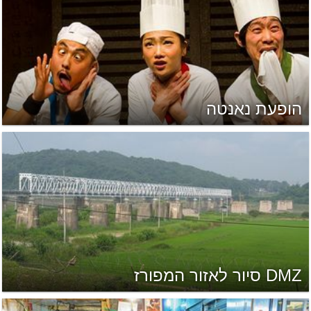
הופעת נאנטה
DMZ סיור לאזור המפורז