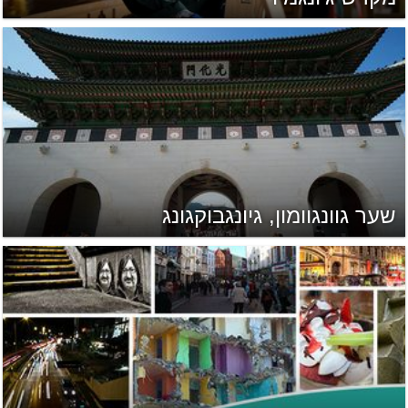
שער גוונגוומון, גיונגבוקגונג