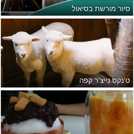
סיור מורשת בסיאול
ט'נקס נייצ'ר קפה