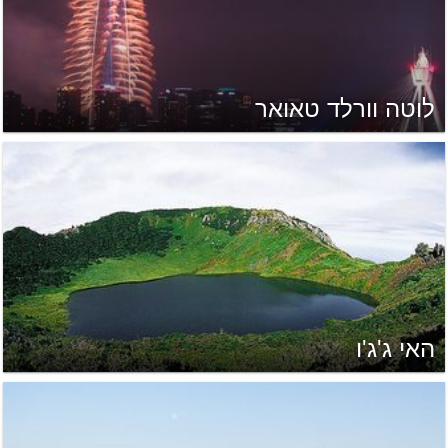
לוטה וורלד טאואר
האי ג'ג'ו