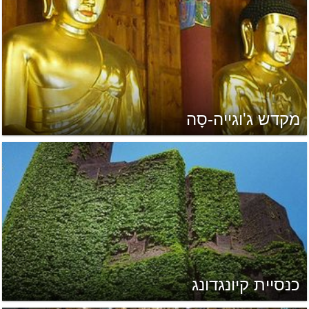
מקדש ג'וגייה-סָה
כנסיית קיונגדונג