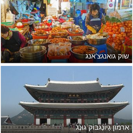
שוק גואנגצ'אנג
ארמון גְיוֹנְגבּוֹק גוּנְג