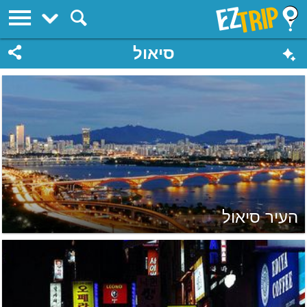
EZTrip
סיאול
העיר סיאול