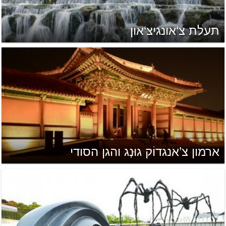
תעלת צ‘אונגיצ‘און
ארמון צ’אנגדוֹק גוּנְג והגן הסודי