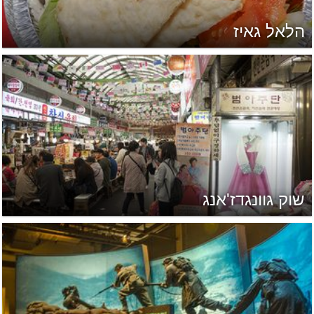
הלאל גאיז
שוק גוונגדז'אנג