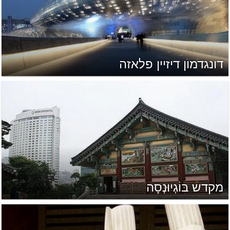
דונגדמון דיזיין פלאזה
מקדש בּוֹגְיוּנְסָה