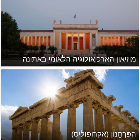
מוזיאון הארכיאולוגיה הלאומי באתונה
הפַּרְתֵנוֹן (אקרופוליס)