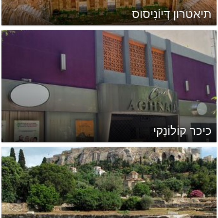
תיאטרון דְּיוֹנִיסוס
כיכר קוֹלוֹנָקי