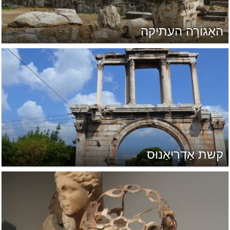
האָגוֹרָה העתיקה
קשת אַדְרִיאַנוּס