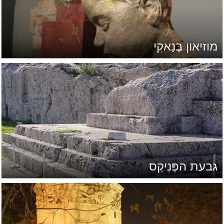
מוזיאון בֶּנַאקִי
גבעת הפְּנִיקְס