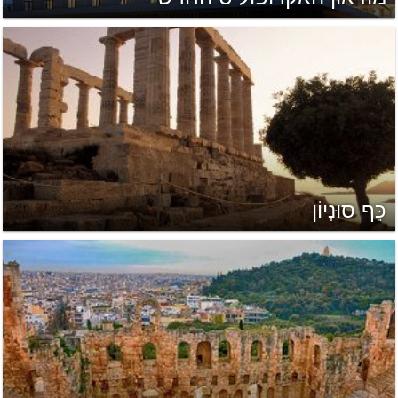
כֵּף סוּנְיוֹן