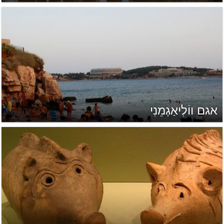
אגם ווֹלִיאַגְמֵנִי