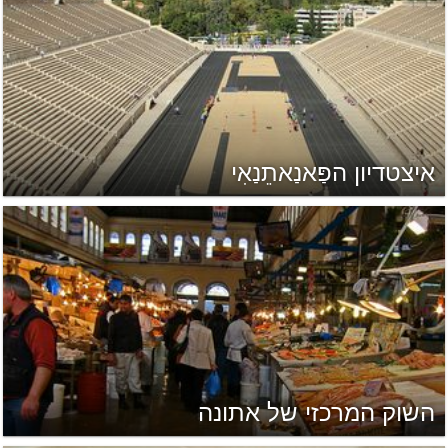
איצטדיון הפַּאנַאתֵנַאִי
השוק המרכזי של אתונה