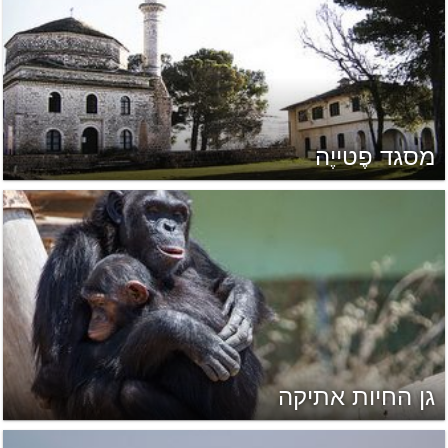
מסגד פֶטייֶה
גן החיות אתיקה