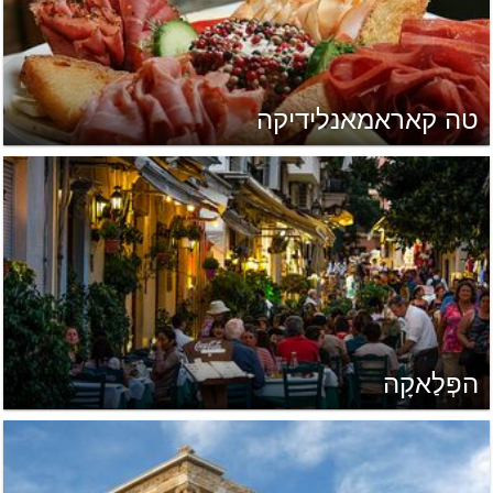
טה קאראמאנלידיקה
הפְּלַאקָה