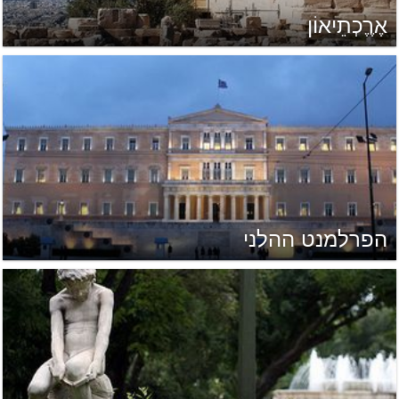
אֶרֶֶכְתֵיאוֹן
הפרלמנט ההלני