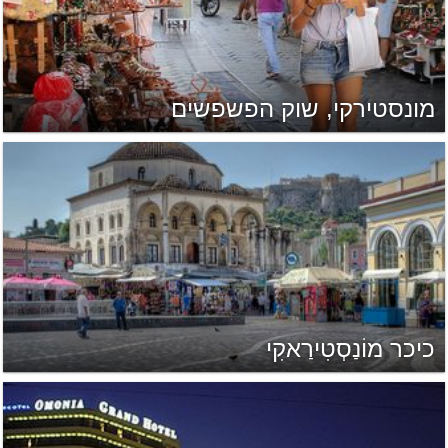
מונסטירקי, שוק הפשפשים
כיכר מוֹנַסְטִירַאקִי