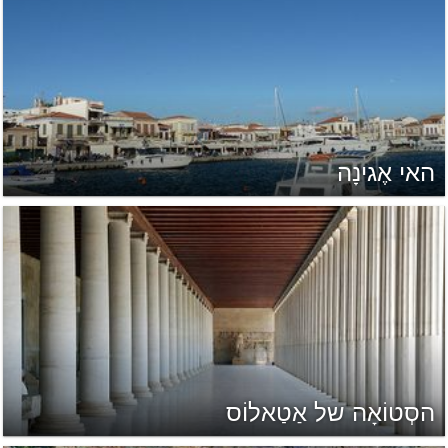
האי אֶגינָה
הסְטוֹאָה של אַטַאלוֹס