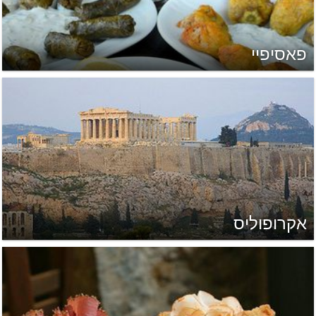
פאסיפיי
אקרופוליס