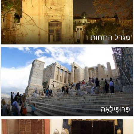
מגדל הרוחות
פְּרוֹפִּילֵאָה