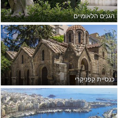
הגנים הלאומיים
כנסיית קָפְּנִיקָרִי