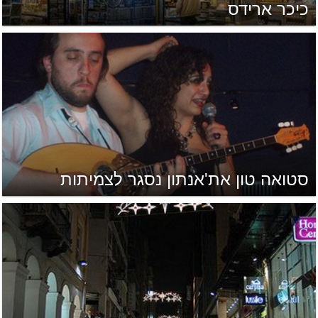
כיכר ארידס
סטואה טון את'אנתון נסגר לצמיתות