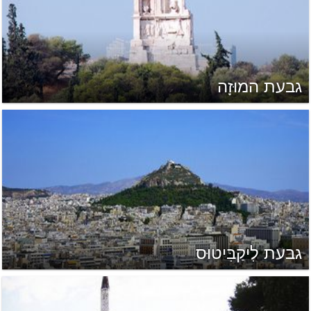
גבעת המוּזָה
גבעת לִיקַבִּיטוּס