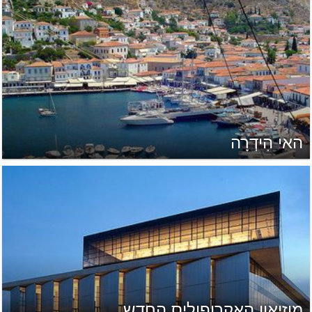
האי הִידְרָה
מוזיאון האקרופוליס החדש