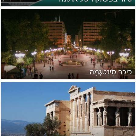
כיכר סִינְטַגְמָה