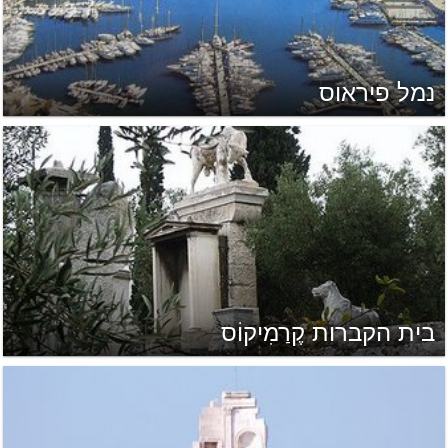
נמל פיראוס
בית הקברות קֶרַמִיקוֹס