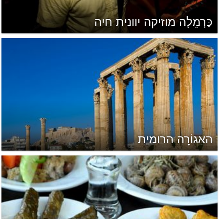
כַּרְמֵלָה מוזיקה יוונית חיה
האַגוֹרָה הרומית