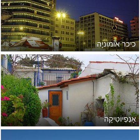
כיכר אוֹמוֹניָה
אָנַפְיוֹטִיקָה