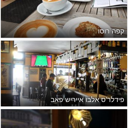
קפה רוסו
פידלר’ס אלבו אייריש פאב