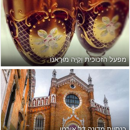
מפעל הזכוכית וֵקְיַה מוּרָאנוֹ
כנסיית מדונה דל אורטו