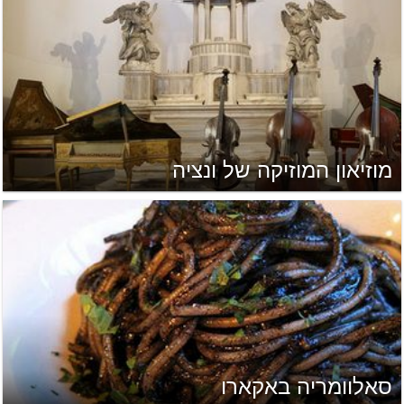
מוזיאון המוזיקה של ונציה
סאלוומריה באקארו