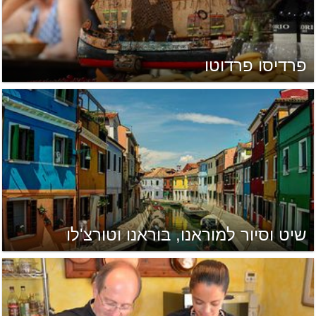
פרדיסו פרדוטו
שיט וסיור למוראנו, בוראנו וטורצ'לו