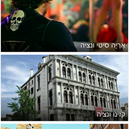
אֶרְיָה סיטי ונציה
קזינו ונציה