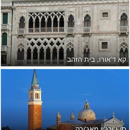
קא ד'אורו, בית הזהב
סן ג'ורג'יו מאג'ורה