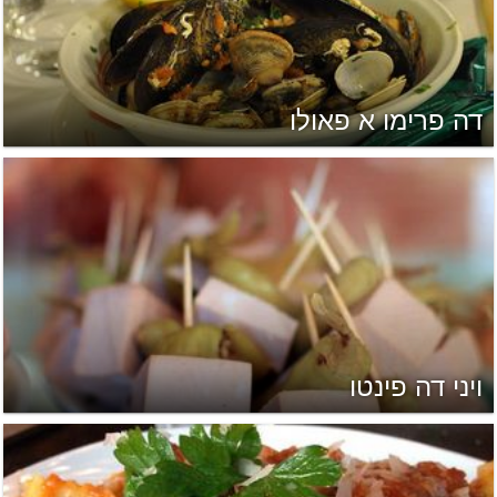
דה פרימו א פאולו
ויני דה פינטו