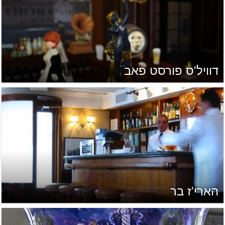
דוויל'ס פורסט פאב
הארי'ז בר