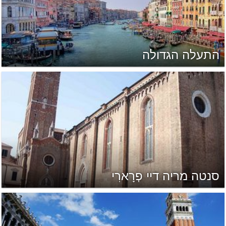
התעלה הגדולה
סנטה מריה דיי פְרָארִי