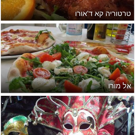
טרטוריה קא ד'אורו
אל מורו