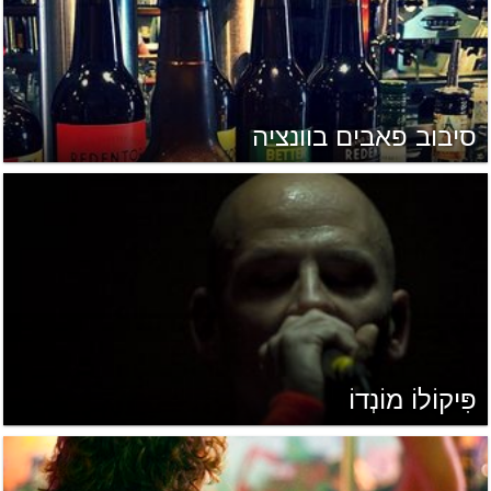
סיבוב פאבים בוונציה
פִּיקוֹלוֹ מוֹנְדוֹ