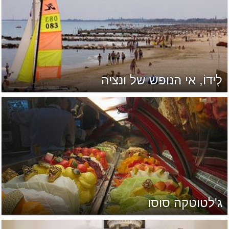
לִידוֹ, אי הנופש של ונציה
ג'לטוטקה סוסו