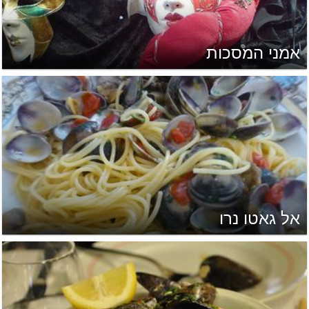
אמני המסכות
אל גאטו נרו