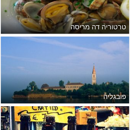
טרטוריה דה מריסה
פובגליה