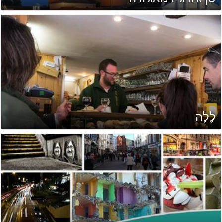
לֶלֶה