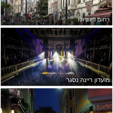
רחוב דיווניולו
מועדון ריינה נסגר