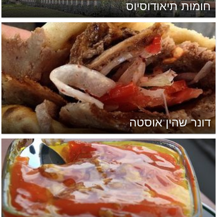
חומות תיאודוסיוס
דונר שהין אוסטה