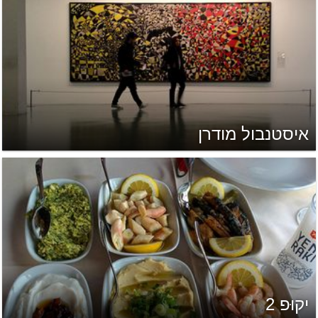
איסטנבול מודרן
יקוּפ 2