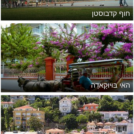
חוף קדבוסטן
האי בּוּיוּקָאדָה