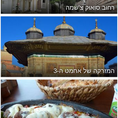
רחוב סואוּק צ'שמה
המזרקה של אחמט ה-3