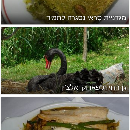
מגדניית סָראי נסגרה לתמיד
גן החיות פארוק יאלצ'ין