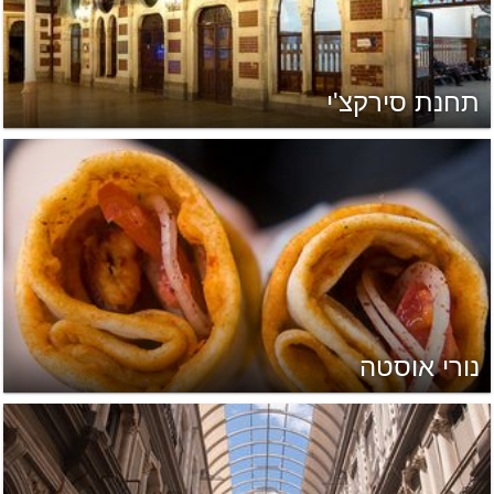
תחנת סירקצ'י
נורי אוסטה