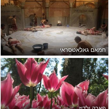
חמאם גאלאטסראי
פארק ילדיז