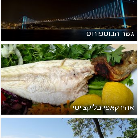
גשר הבוספורוס
אהירקאפי בליקצ'יסי