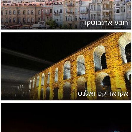
רובע ארנבוטקוי
אקוואדוקט ואלנס