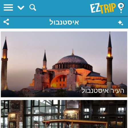
EZTrip
איסטנבול
העיר איסטנבול