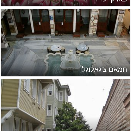
חמאם צ'גאלוגלו