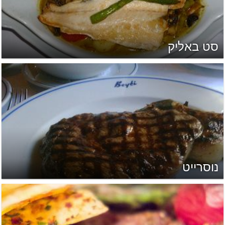
סט באליק
נוסרייט