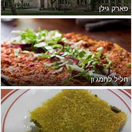
פארק גילן
חליל לחמג'ון