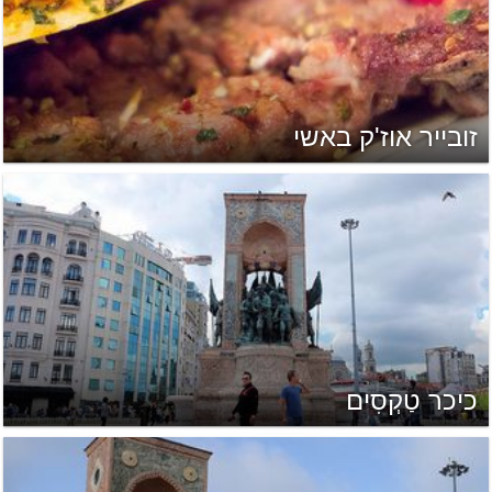
זובייר אוז'ק באשי
כיכר טַקְסִים