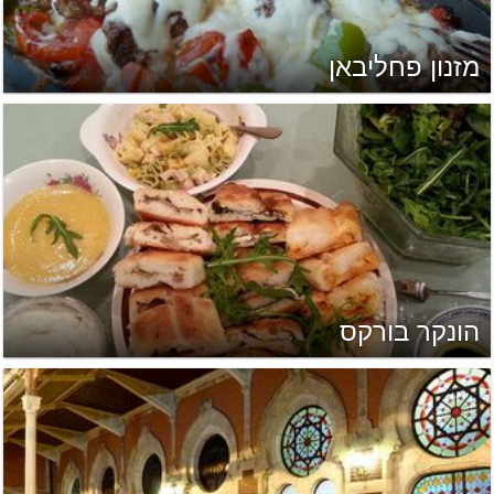
מזנון פחליבאן
הונקר בורקס