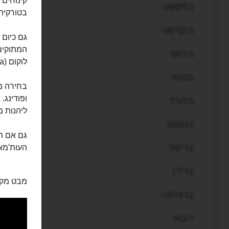
בודפשט
בטורקיה.
בוקרשט
גם כיום 
המתוקים 
בורגס
לוקום (Rah lukuma) וקפה טורקי.
בטומי
בחירה מה
ופודינג.
בלגרד
ליהנות מ
בנגקוק
גם אם המ
בריסל
העות'מאנ
ברלין
מבט מקר
ברצלונה
דובאי