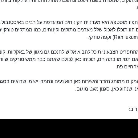
קינוחים ומתוקים, שנוסדה בשנת 1864 ונחשבת אחת החנויות העתיקות ביותר
חפיז מוסטפא היא מעדניית הקינוחים המועדפת על רבים באיסטנבול.
הזו תוכלו לאכול שלל מעדנים מתוקים וקינוחים, כמו ממתקים טורקיי
תפריט הצבעוני תוכל להביא אל שולחנכם גם מגוון של באקלוות, קו
 אם תסיימו בתה חם, תוכיחו כאן לכולם שאתם כבר ממש טורקים שיוד
החיים פה.
קום ממותג נהדר והשירות כאן הוא נעים ונחמד, יש מי שרואים בסגנו
י שנהוג כאן, סגנון מעט מוגזם.
וב:
חפיז מוסטפה קינוחים