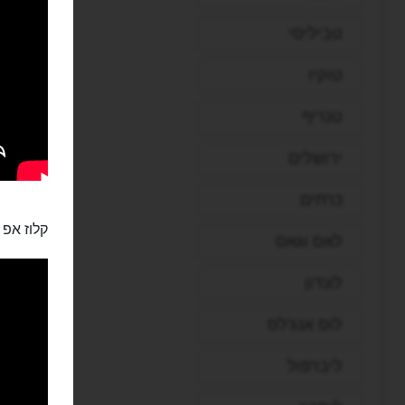
טביליסי
טוקיו
טנריף
ירושלים
כרתים
קלוז אפ 
לאס וגאס
לונדון
לוס אנג'לס
ליברפול