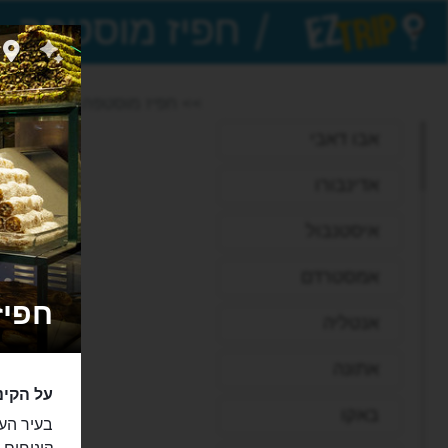
/
EZTrip
>> חפיז מוסטפה
אבו דאבי
אדינבורו
איסטנבול
אמסטרדם
חפיז מ
אנטליה
אתונה
על הקינ
באקו