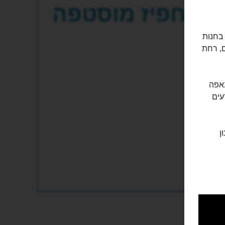
חפיז מוסטפה
 בחנות
ם, רחת
נאפה
עים
ן