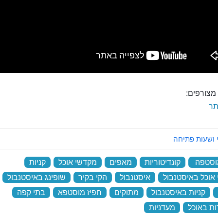
מצורפים:
ר
 ושעות פתיחה
וסטפה
‏
קונדיטוריות
‏
מאפים
‏
מקדשי אוכל
‏
קניות
‏
אוכל באיסטנבול
‏
איסטנבול
‏
הקי בקיר
‏
שופינג באיסטנבול
‏
‏
קניות באיסטנבול
‏
מתוקים
‏
חפיז מוסטפא
‏
בתי קפה
‏
ות באוכל
‏
מעדניות
‏