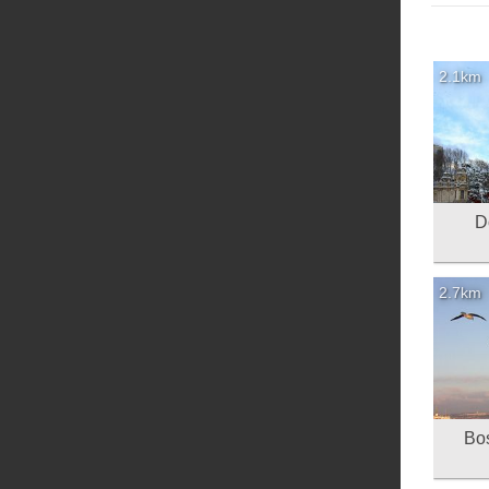
2.1km
Dolm
2.7km