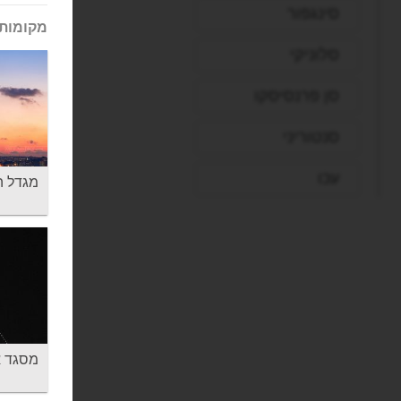
סינגפור
מקומות 
סלוניקי
סן פרנסיסקו
סנטוריני
עכו
מגדל הבתולה 
פאפוס
פיליון
פירנצה
פראג
מסגד אורטאק
פריז