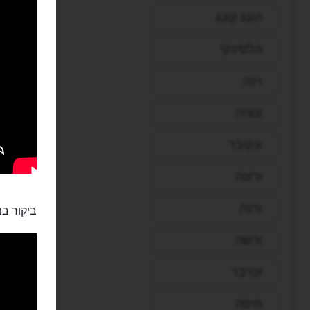
הונג קונג
הלסינקי
וינה
ונציה
ונקובר
ורונה
ורנה
ביקור במ
ורשה
זנזיבר
חיפה