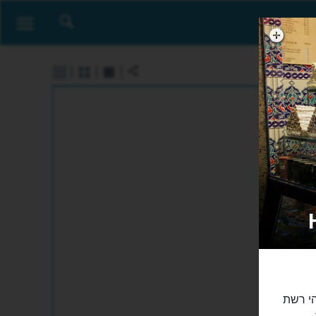
רשת חנויות חפיז מוסטפא (Hafiz Mustafa). זוהי רשת