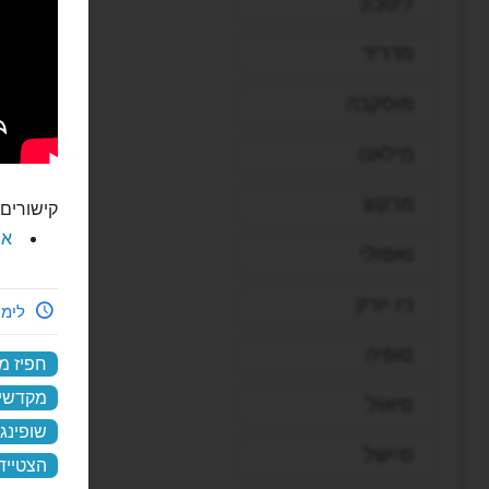
ליסבון
מדריד
מוסקבה
מילאנו
מרקש
קישורים 
את
נאפולי
ניו יורק
לימי
סופיה
חפיז מ
מקדשי 
סיאול
שופינג
סיישל
הצטייד