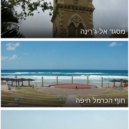
מסגד אל-גְ'רֵינֵה
חוף הכרמל חיפה