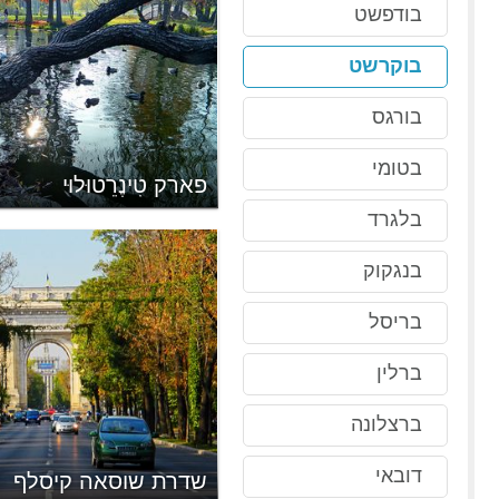
בודפשט
בוקרשט
בורגס
בטומי
ני
פארק טִינֶרֵטוּלוּי
בלגרד
בנגקוק
בריסל
ברלין
ברצלונה
דובאי
יצַה
שדרת שוסאה קיסלף