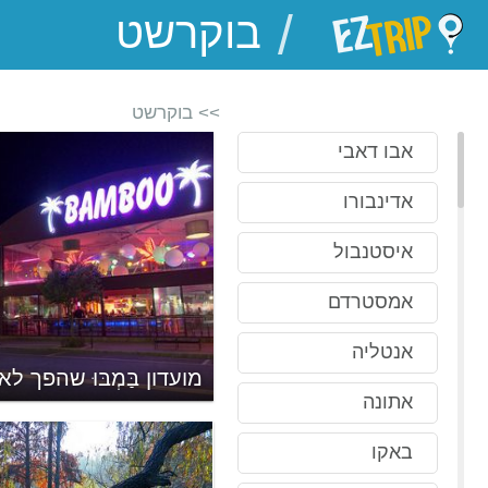
/
EZTrip
>> בוקרשט
אבו דאבי
אדינבורו
איסטנבול
אמסטרדם
אנטליה
כרים הרומני
מועדון בַּמְבּוּ שהפך לא
אתונה
באקו