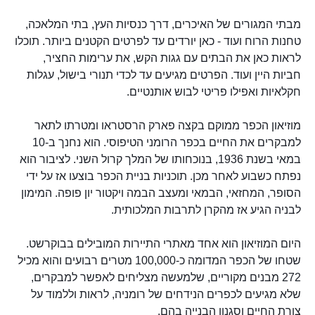
מבתי המגורים של האיכרים, דרך כנסיות העץ, בתי המלאכה,
טחנות הרוח ועוד - כאן יורדים עד לפרטים הקטנים ביותר. תוכלו
לראות כאן את הבתים עם גגות הקש, את ערימות החציר,
חביות היין ועוד. הפרטים מגיעים עד לכדי תנורי בישול, עגלות
חקלאיות ואפילו פריטי לבוש אותנטיים.
מוזיאון הכפר ממוקם בקצה פארק הרסטראו ומטרתו לתאר
למבקרים את החיים בכפר הרומני הטיפוסי. הוא נחנך ב-10
במאי בשנת 1936, בנוכחותו של המלך קרול השני. לציבור הוא
נפתח כשבוע לאחר מכן. תוכניות בניית הכפר בוצעו אז על ידי
הסופר, המחזאי, הבמאי ומעצב הבמה ויקטור יון פופה. המימון
לבניה הגיע אז מהקרן לתרבות המלכותית.
היום המוזיאון הוא אחד מאתרי התיירות המובילים בבוקרשט.
שטחו של הכפר המדומה כ-100,000 מטרים רבועים והוא מכיל
272 מבנים מקוריים, שלמעשה מצליחים לאפשר למבקרים,
שלא מגיעים לכפרים הנידחים של רומניה, לראות וללמוד על
צורת החיים וסגנון הבנייה בהם.