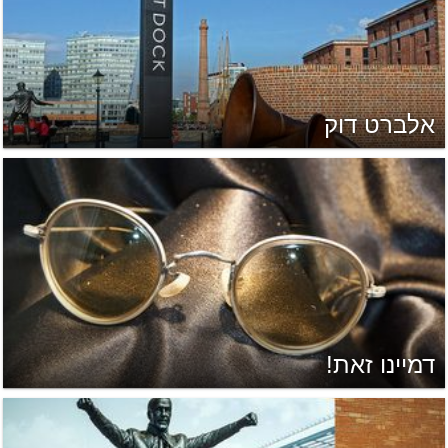
אלברט דוק
דמיינו זאת!