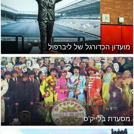
מועדון הכדורגל של ליברפול
מסעדת בלייק'ס