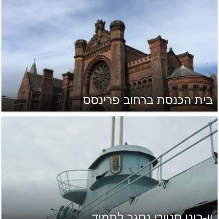
בית הכנסת ברחוב פרינסס
יו-בוט סטורי נסגר לתמיד