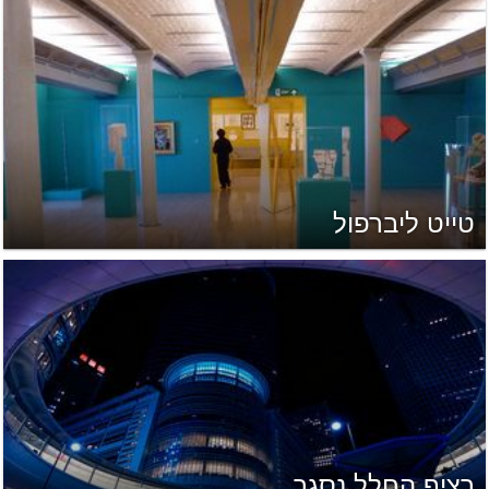
טייט ליברפול
רציף החלל נסגר