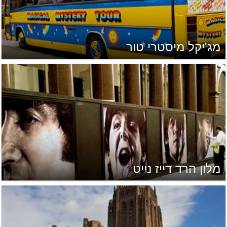
מג'יקל מיסטרי טור
מלון הרד דייז נייט