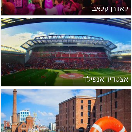
קאוורן קלאב
אצטדיון אנפילד