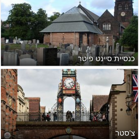
כנסיית סיינט פיטר
צ'סטר