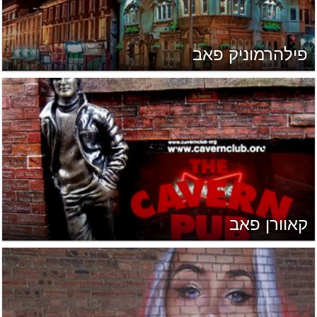
פילהרמוניק פאב
קאוורן פאב