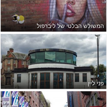
המשולש הבלטי של ליברפול
פני ליין