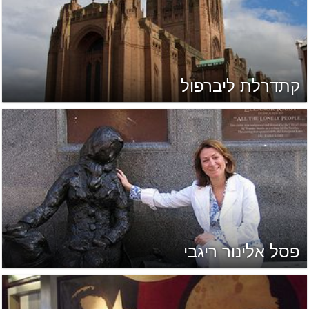
קתדרלת ליברפול
פסל אלינור ריגבי