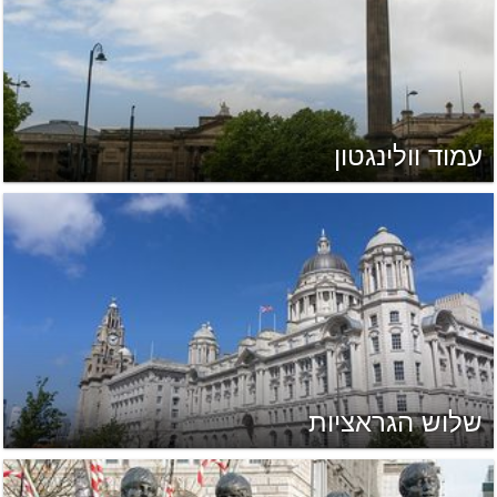
עמוד וולינגטון
שלוש הגראציות