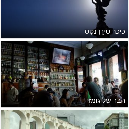
כיכר טירָדֶנטֶס
הבר של גומז