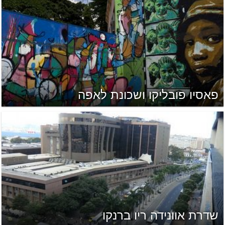
פאסיו פובליקו ושכונת לאפה
שדרת אוונידה ריו ברנקו