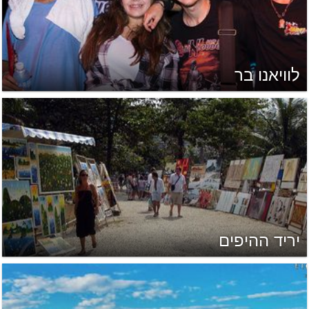
לוויאנו בר
יריד ההיפים