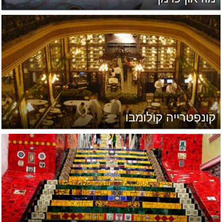
קונפֶטרייה קולומבו