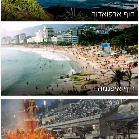
חוף ארפואדור
חוף איפנמה