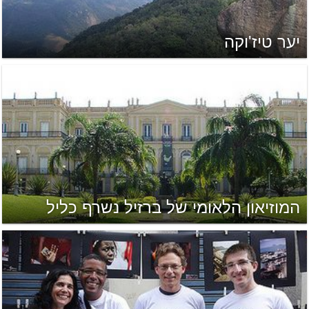
יער טיז'וקה
המוזיאון הלאומי של ברזיל נשרף כליל