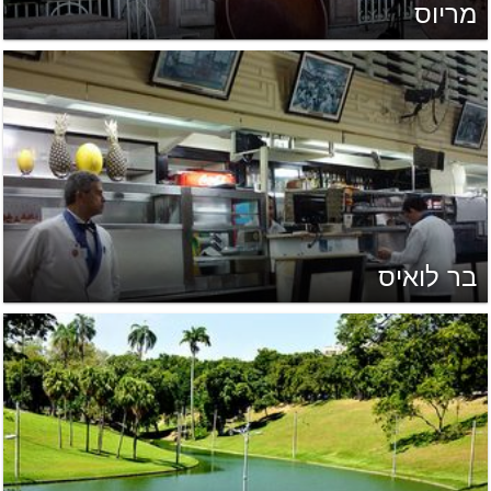
מריוס
בר לואיס