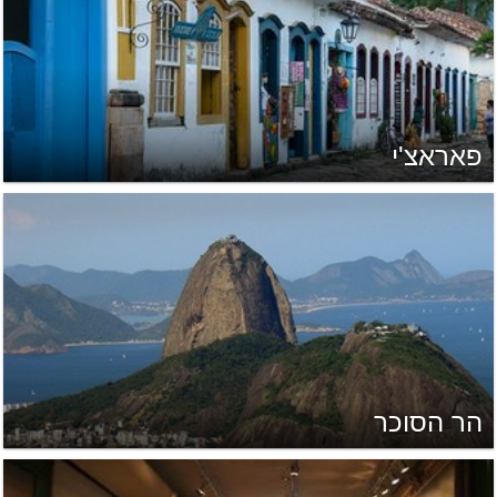
פאראצ'י
הר הסוכר