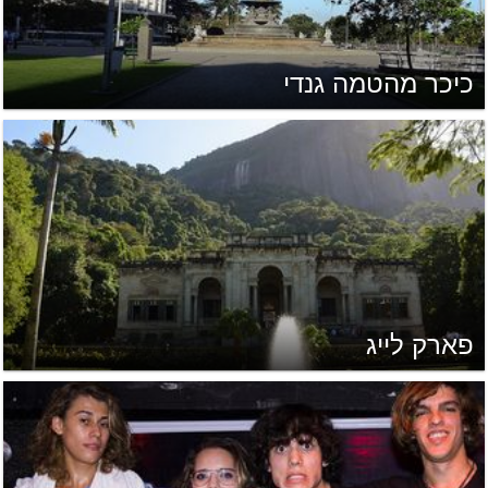
כיכר מהטמה גנדי
פארק לייג