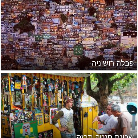
פבלה רושיניה
שכונת סנטה תרזה