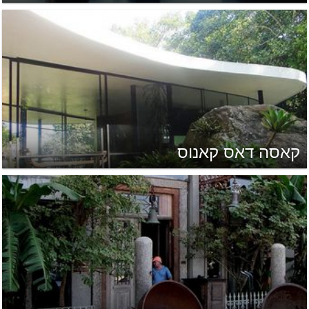
קאסה דאס קאנוס