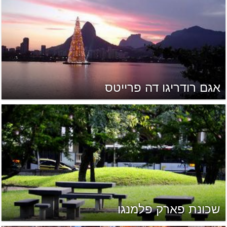
אגם רודריגו דה פרייטס
שכונת פארק פלמנגו