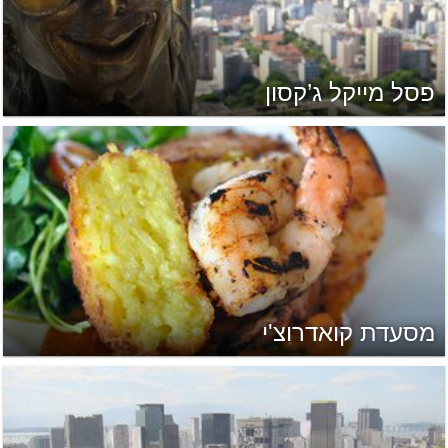
פסל מייקל ג’קסון
מסעדת קואדרוצ'י