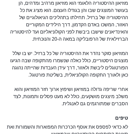
מוזיאון ההיסטוריה הלאומי הוא מוזיאון מרהיב ומדהים, הן
בעושר המוצגים שבו והן בגודלו העצום. הוא מציג את כל
ההיסטוריה של ברזיל. תחילתו בתהליכים הגיאולוגיים של
האזור, המשכו באדם הקדמון, דרך הילידים המקוריים
והאינדיאנים שישבו ביבשת לפני הקולוניאליזם ועד להיסטוריה
הברזילאית של הרפובליקה במאה ה-20 והנוכחית.
המוזיאון סוקר נהדר את ההיסטוריה של כל ברזיל. יש בו שלל
מוצגים היסטוריים, כולל כאלה שנשמרו מהתקופה שבה הגיעו
הפורטוגלים ליבשת ולאזור, דרך עידן העבדות שהייתה נהוגה
כאן ולאורך התקופה הקולוניאלית, בשליטת פורטוגל.
אחרי שריפה גדולה במוזיאון ושיפוץ ארוך חזר המוזיאון והוא
משלב מיצגים מושקעים, כולל לא מעט פסלים ותמונות, לצד
הסברים שמתורגמים גם לאנגלית.
טיפים
לא כדאי לפספס את אוסף הכרכרות המפוארות והשמורות ואת