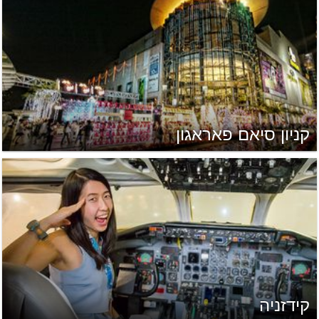
קניון סיאם פאראגון
קידזניה