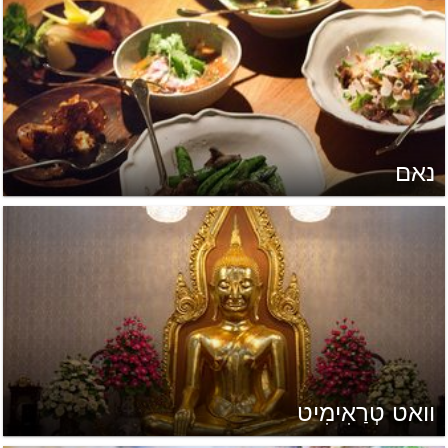
נאם
וואט טְרַאִימִיט