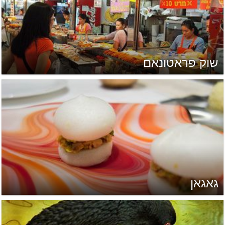
שוק פראטונאם
גאגאן