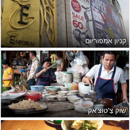
קניון אמפוריום
שוק צַ'טוּצ'אק