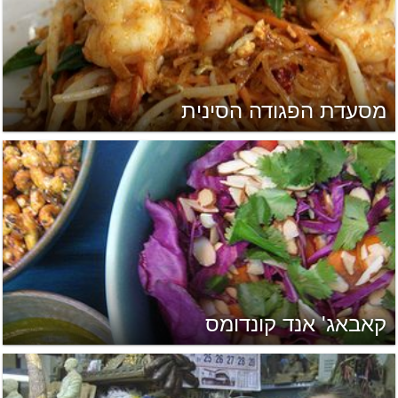
מסעדת הפגודה הסינית
קאבאג' אנד קונדומס