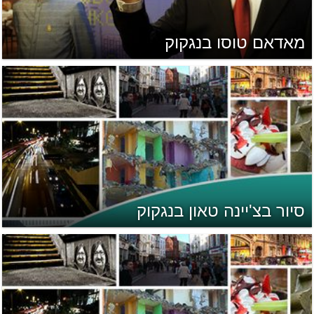
מאדאם טוסו בנגקוק
סיור בצ'יינה טאון בנגקוק