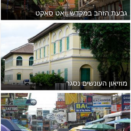
גבעת הזהב במקדש וָואט סאקט
מוזיאון העונשים נסגר