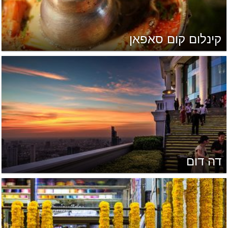
קינלום קום סאפאן
דה דום