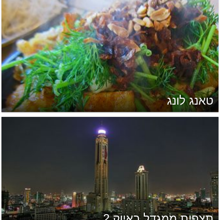
טאנג לונג
תצפית ממגדל באיוק 2