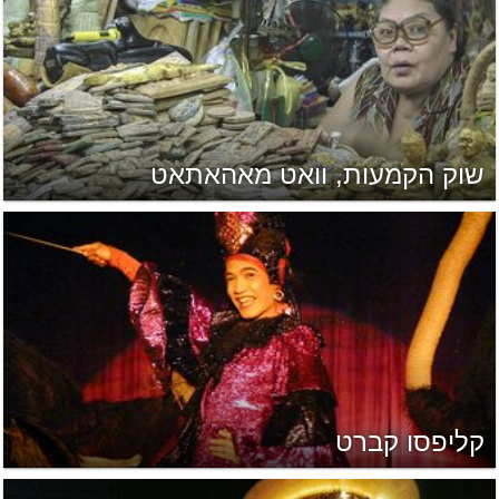
שוק הקמעות, וואט מאהאתאט
קליפסו קברט