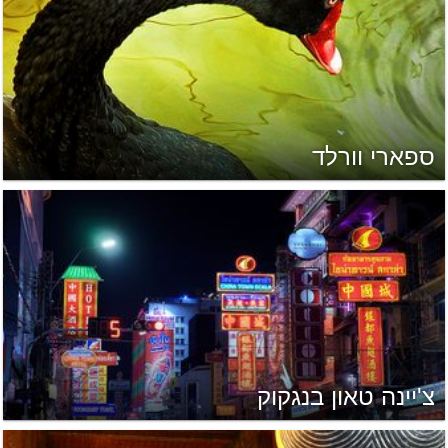
ספארי וורלד
צ'יינה טאון בנגקוק