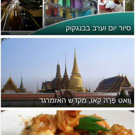
סיור יום וערב בבנגקוק
וָואט פָּרָה קֵאוֹ, מקדש האזמרגד