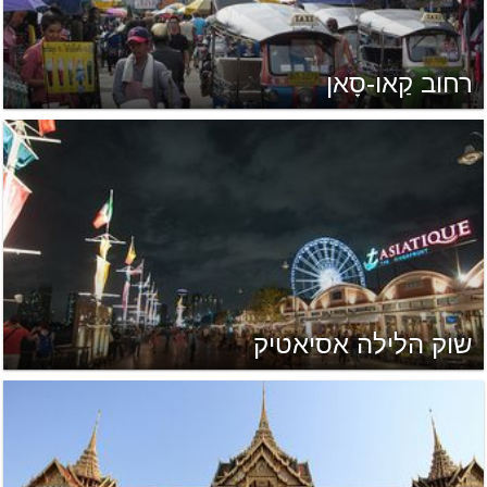
רחוב קַאו-סָאן
שוק הלילה אסיאטיק