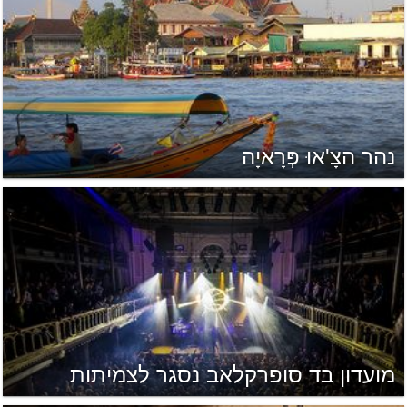
נהר הצָ'אוּ פְּרָאיָה
מועדון בד סופרקלאב נסגר לצמיתות