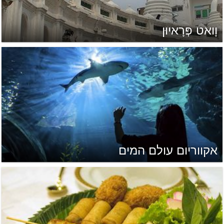
וָואט פְּרָאיוּן
אקווריום עולם המים