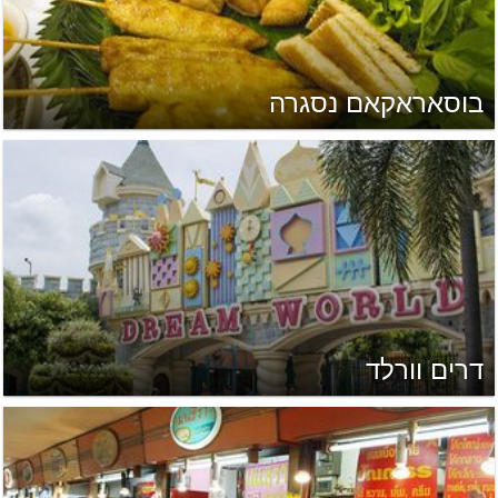
בוסאראקאם נסגרה
דרים וורלד