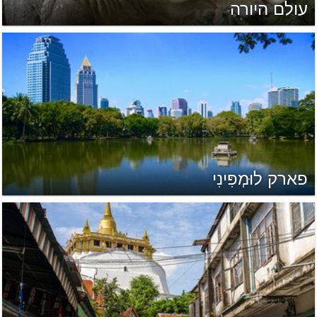
עולם היורה
פארק לוּמְפִּינִי