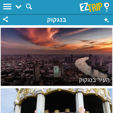
EZTrip
בנגקוק
העיר בנגקוק