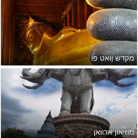
מקדש וָואט פּוֹ
מוזיאון ארוואן