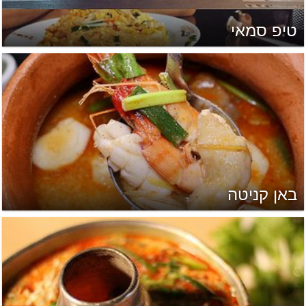
טיפ סמאי
באן קניטה