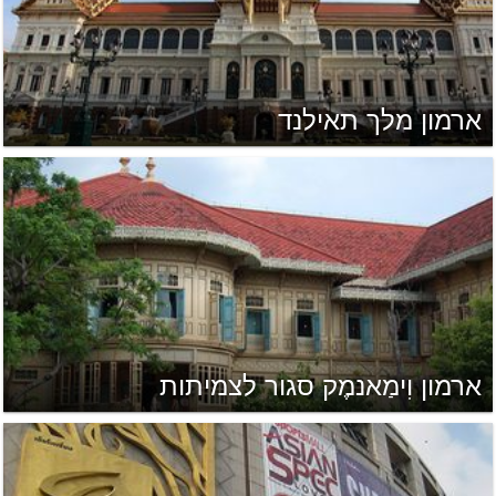
ארמון מלך תאילנד
ארמון וִימַאנמֶק סגור לצמיתות