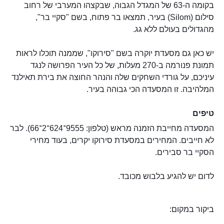
בקומה ה-63 של המגדל הגבוה, שבקצהו המערבי של רחוב
סילום (Silom) בעיר, תמצאו בר פתוח, בשם "סקיי בר",
מהגדולים בעולם ללא גג.
יש כאן גם מסעדת יוקרה בשם "סירוקו", שממנה תוכלו לראות
תמונת פנורמה ב-270 מעלות, של כל העיר הפרושה לנגד
עיניכם, על גורדי השחקים שלה והנהר החוצה את בירת תאילנד
המלהיבה. זו המסעדה הכי גבוהה בעיר.
טיפים
המסעדה מחייבת הזמנה מראש (טלפון: 9555־624־2־66). לבר
לא חייבים. המחירים במסעדת סירוקו יקרים, בעוד מחירי
הסקיי בר סבירים.
לדום יש להגיע בלבוש מכובד.
ביקור במקום: