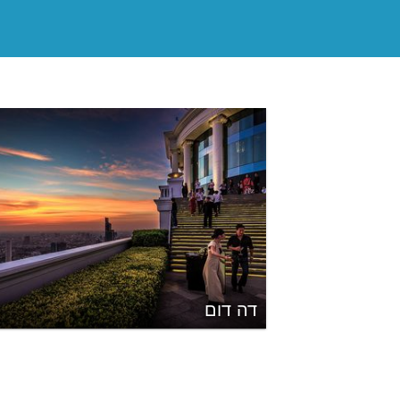
דה דום