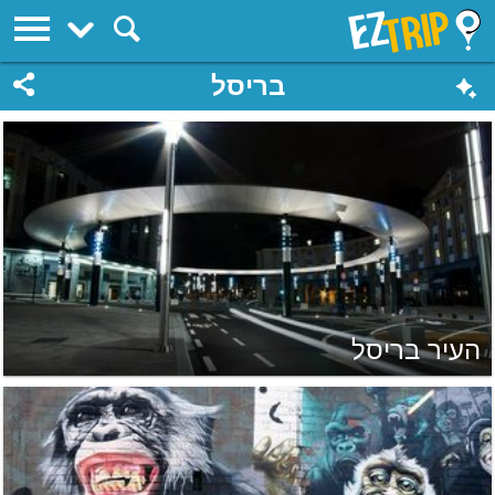
EZTrip
בריסל
העיר בריסל