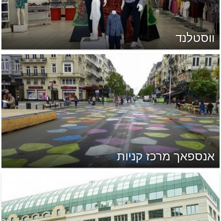
ווסטלנד
אנספאך מרכז קניות