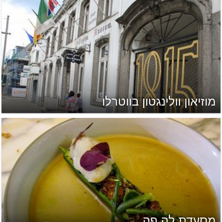
מוזיאון וולינגטון בווטרלו
מסעדת לה פה