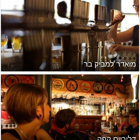
מואדר למביק בר
דליריום קפה