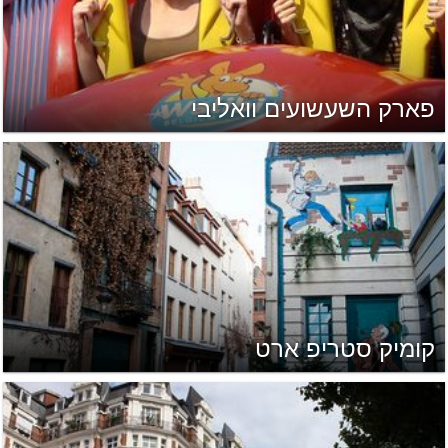
פארק השעשועים וואליבי
קומיק סטריפ ארט