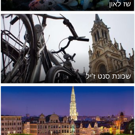
שז לאון
שכונת סנט ז'יל