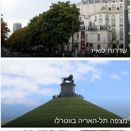
שדרות לואיז
מצפה תל-האריה בווטרלו