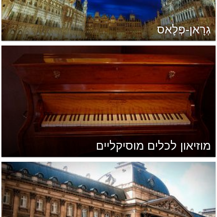
גְרָאן-פְּלָאס
מוזיאון לכלים מוסיקליים