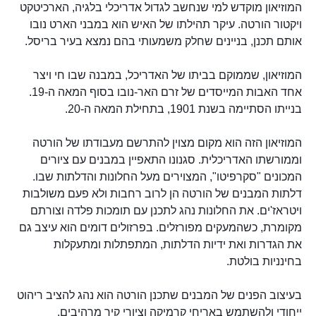
המוזיאון מוקדש למי שנחשב לגדול אדריכלי בלגיה, הארכיטקט
ויקטור הורטה. עיקר תהילתו של האיש הוא במבני הארט נובו
אותם תכנן, בניינים שחלק משמעותי בהם נמצא בעיר בריסל.
המוזיאון, שממוקם בביתו של האדריכל, במבנה שבו חי ויצר
אחד האבות המייסדים של זרם האר-נובו בסוף המאה ה-19.
בנייתו הסתיימה בשנת 1901, בתחילת המאה ה-20.
המוזיאון הזה הוא מקום מצוין להתרשם מעבודתו של הורטה
וממורשתו האדריכלית. סגנונו התאפיין במבנים עם ציורים
המכונים "סקרפיטו", המצוירים מעל החלונות והדלתות שבו.
דלתות המבנים של הורטה הן לרוב רחבות ולא פעם משולבות
ויטראז'ים. את החלונות נהג לתכנן עם תומכות פלדה וצורתם
מקומרת, כשהמעקים מפורזלים. בפרזולים דומים הוא עיצב גם
את הגדרות ואת ידיות הדלתות, המתפתלות ומתעקלות
בחינניות בולטת.
בעיצוב הפנים של המבנים שתכנן הורטה הוא נהג להציב ריהוט
ייחודי ולהשתמש באריחי קרמיקה וציורי קיר מרהיבים.