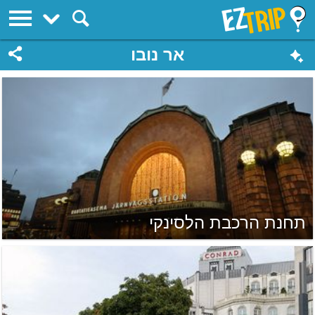
EZTrip
אר נובו
תחנת הרכבת הלסינקי