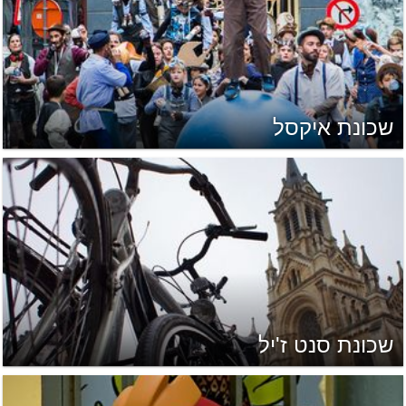
שכונת איקסל
שכונת סנט ז'יל