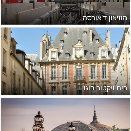
מוזיאון ד'אורסה
בית ויקטור הוגו