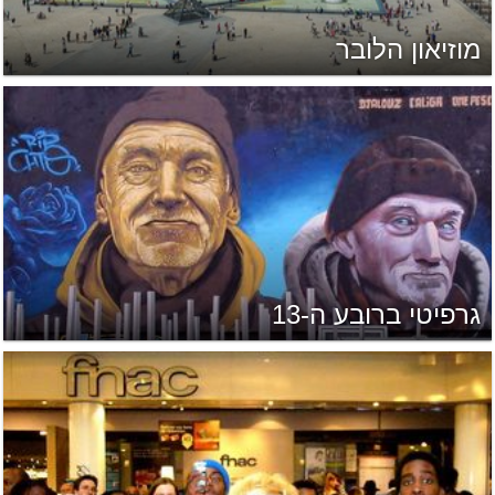
מוזיאון הלובר
גרפיטי ברובע ה-13