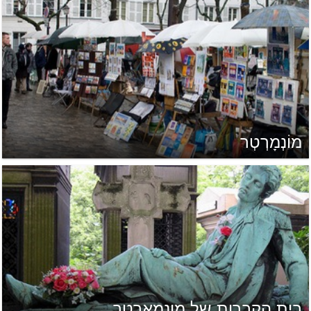
מוֹנְמָרְטְר
בית הקברות של מונמארטר