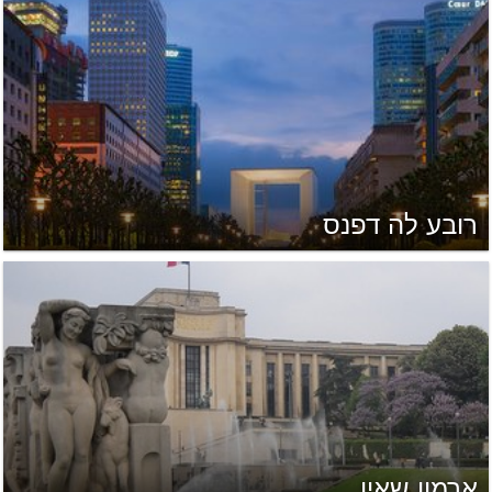
רובע לה דפנס
ארמון שאיו