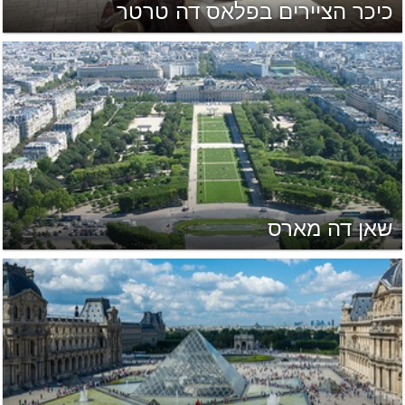
כיכר הציירים בפלאס דה טרטר
שאן דה מארס