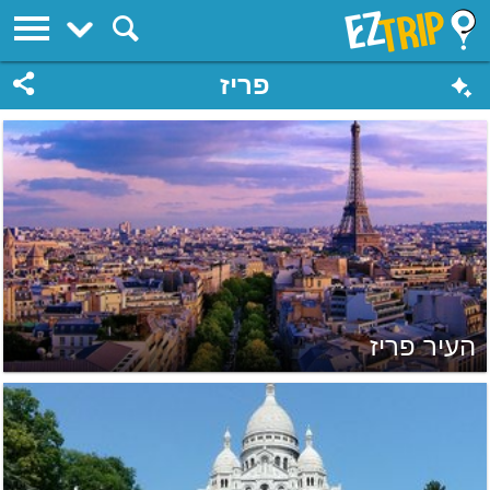
EZTrip
פריז
העיר פריז