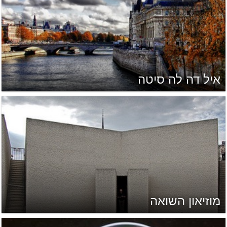
איל דה לה סיטה
מוזיאון השואה