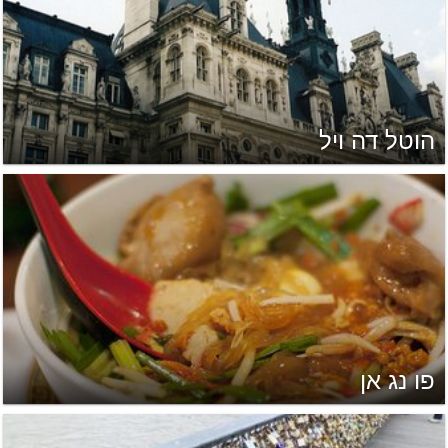
הוטל דה ויל
פו נג אן