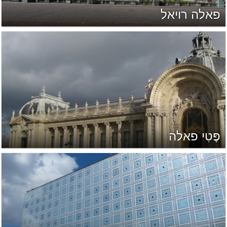
פאלה רויאל
פֶּטִי פאלה