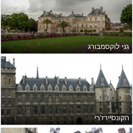
גני לוקסמבורג
הקונסיירז'רי