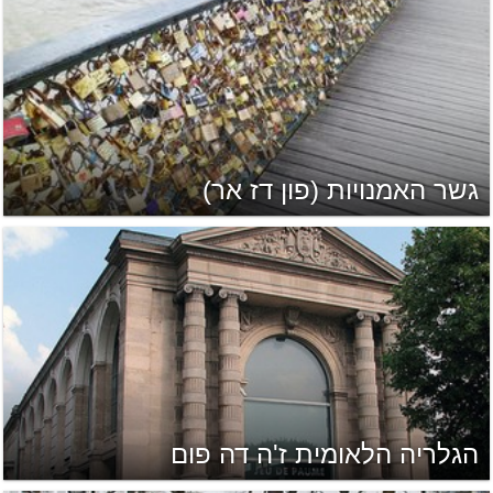
גשר האמנויות (פון דז אר)
הגלריה הלאומית ז'ה דה פום