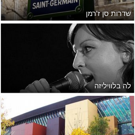
שדרות סן ז'רמן
לה בלוויליזה