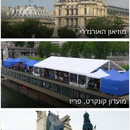
מוזיאון האורנז'רי
מועדון קונקרט, פריז