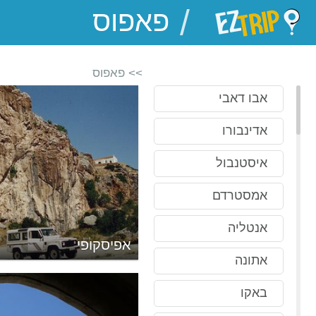
/
EZTrip
>> פאפוס
אבו דאבי
אדינבורו
איסטנבול
אמסטרדם
אנטליה
ס
אפיסקופי
אתונה
באקו