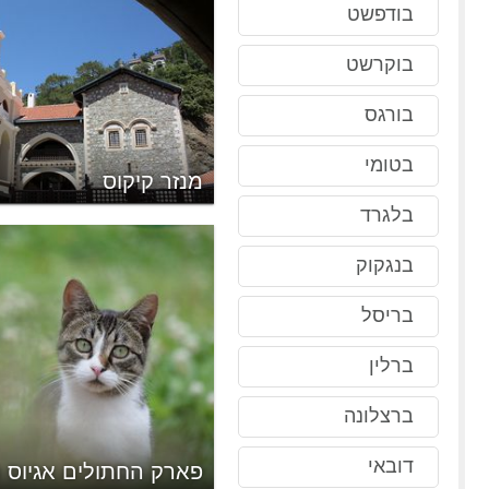
בודפשט
בוקרשט
בורגס
בטומי
ים
מנזר קיקוס
בלגרד
בנגקוק
בריסל
ברלין
ברצלונה
דובאי
'ורג'
פארק החתולים אגיוס נ