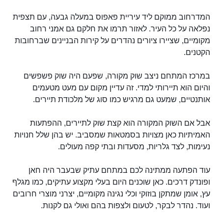
המדרחוב ממוקם ליד עיריית פאפוס במעלה גבעה, עם תצפית
נפלאה על כל העיר. לאזור תרמו את חלקם גם אמני רחוב
מקומיים, שציירו ציורים נהדרים על קירות הבניינים שברחובות
הקטנים.
במרכז המתחם ניצב שוק מקורה, שפעם היה שוק פשפשים
והיום הוא תיירותי למדי. זה עדיין מקום עם מעט מטעמים
אותנטיים, שמעט גם מרגיש כמו סוג של מלכודת תיירים.
אבל אם השוק המקורה הוא קצת שוק לתיירים, ההפתעות
האמיתיות כאן מצויות בסמטאות שמסביב. יש בהן שלל חנויות
נעימות, לצד גלריות, מסעדות ובתי קפה מעולים.
עוד הפתעה ממתינה לכם במתחם עתיק שבעבר היה חאן
ופונדק דרכים. כאן שוכנים היום בעלי מקצוע עתיקים, כמו מגלף
עץ, אומן שמתקן בוזוקי וכלי נגינה מקומיים, יצרני מוצרי חרובים
ועוד. נהדר לבקר, לטעום ולצפות בהם ואולי גם לקנות.