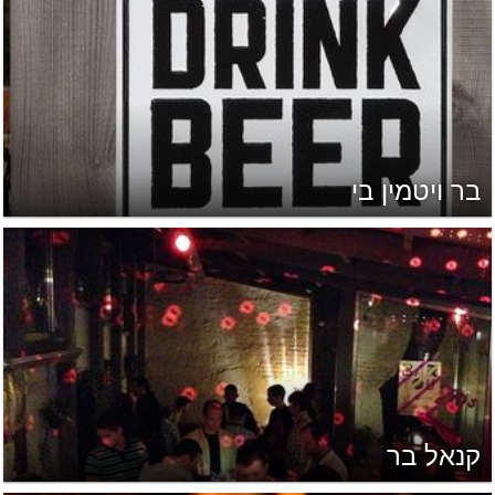
בר ויטמין בי
קנאל בר