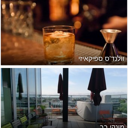
וולנד'ס ספיקאיזי
מונקי בר