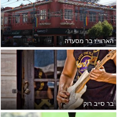
הארווי'ז בר מסעדה
בר סייב רוק