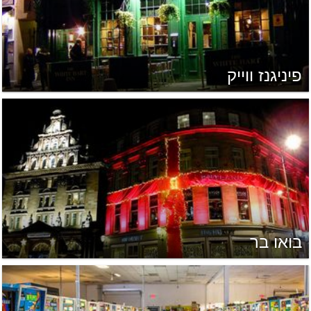
פיניגנז ווייק
בואו בר