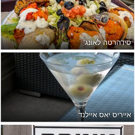
סידהרטה לאונג'
אייריס יאס איילנד