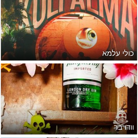
כולי עלמא
וודו בר