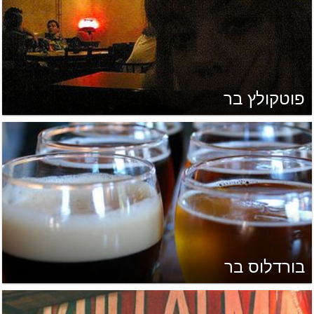
פוטקולץ בר
בורדלוס בר