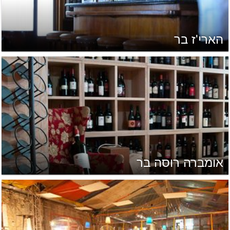
הארי'ז בר
אומברה רוסה בר