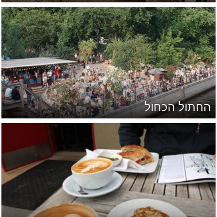
החתול הכחול