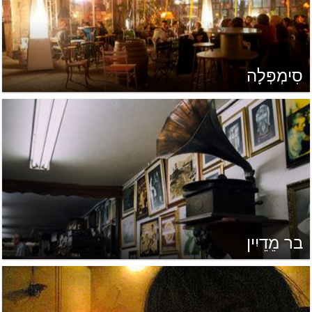
סִימְפְּלָה
בר מֵדֵיִין