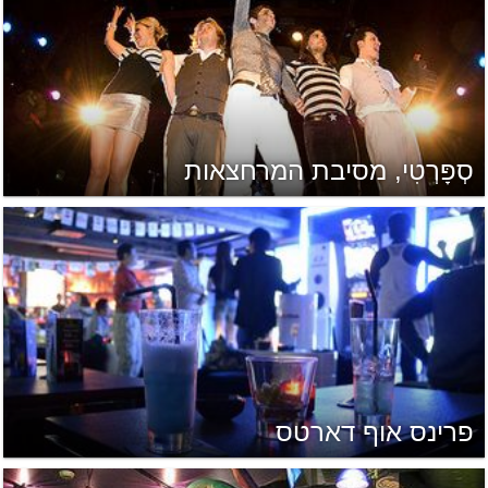
סְפָּרְטִי, מסיבת המרחצאות
פרינס אוף דארטס