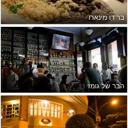
בר דו מינארו
הבר של גומז