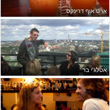
ארט אוף דרינקס
אטלג'י בר