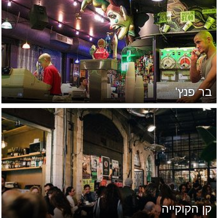
בר פנץ'
קן הקוקייה