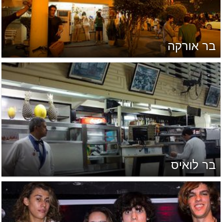
בר אורקה
בר לואיס