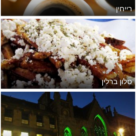
רייחין
סלון ברלין