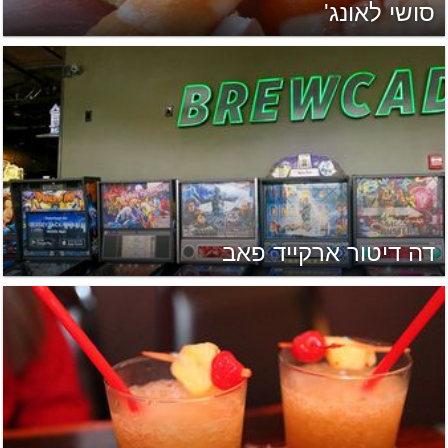
סושי לאונג'
דה דיטור ארקייד פאב