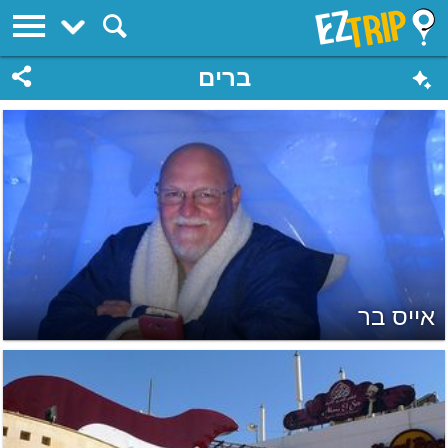
EZTrip
ברים
אייס בר