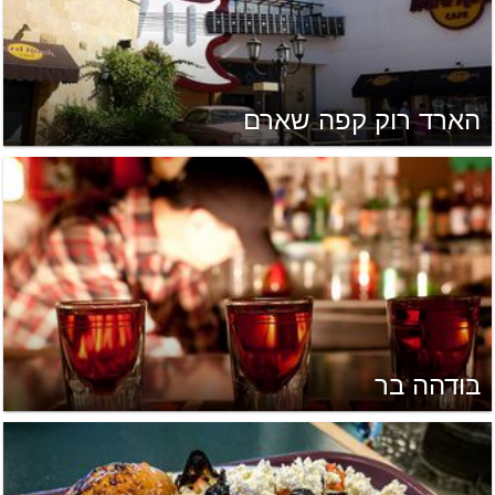
הארד רוק קפה שארם
בודהה בר