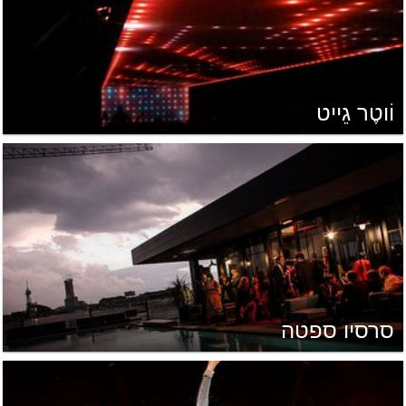
וֹוטֶר גֵייט
סרסיו ספטה