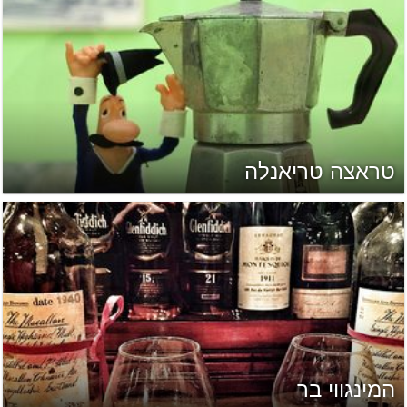
טראצה טריאנלה
המינגווי בר