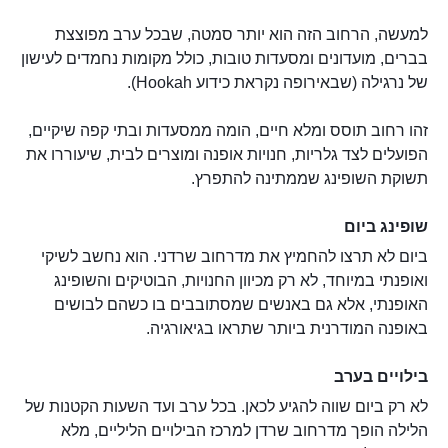
למעשה, הרחוב הזה הוא יותר סמטה, שבכל ערב מפוצצת
בברים, מועדונים ומסעדות טובות, כולל מקומות נחמדים לעישון
של נרגילה (שבאירופה נקראת כידוע Hookah).
זהו רחוב תוסס ומלא חיים, הומה ממסעדות ובתי קפה שיקיים,
הפועלים לצד גלריות, חנויות אופנה ומוצרים לבית, שיעוררו את
תשוקת השופינג שממתינה להתפרץ.
שופינג ביום
ביום לא תרצו להחמיץ את מדרחוב שרדני. הוא נחשב לשיקי
ואופנתי במיוחד, לא רק מכיוון החנויות, הבוטיקים והשופינג
האופנתי, אלא גם באנשים שמסתובבים בו כשהם לבושים
באופנה המודרנית ביותר שתראו בגיאורגיה.
בילויים בערב
לא רק ביום שווה להגיע לכאן. בכל ערב ועד השעות הקטנות של
הלילה הופך מדרחוב שרדן למרכז הבילויים הליליים, מלא