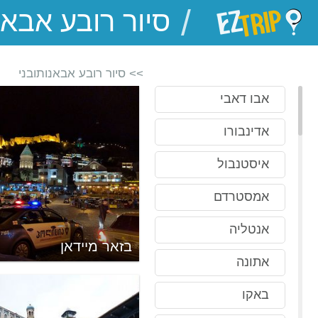
/
EZTrip
>> סיור רובע אבאנותובני
אבו דאבי
אדינבורו
איסטנבול
אמסטרדם
אנטליה
קלה
בזאר מיידאן
אתונה
באקו