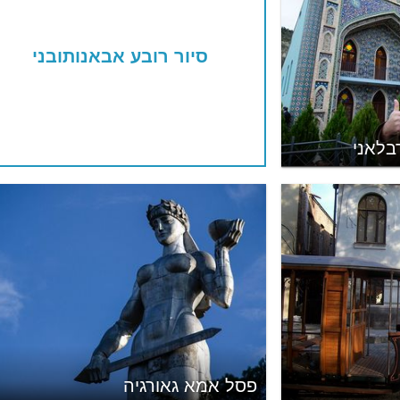
סיור רובע אבאנותובני
בלאני
פסל אמא גאורגיה