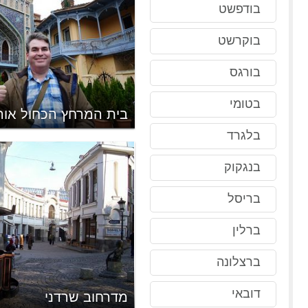
בודפשט
בוקרשט
בורגס
בטומי
בית המרחץ הכחול אור
בלגרד
בנגקוק
בריסל
ברלין
ברצלונה
דובאי
מדרחוב שרדני