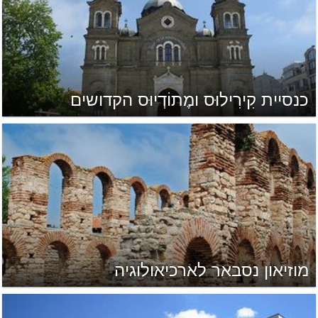
כנסיית קִירִילוּס ומֶתוֹדְיוּס הקדושים
מוזיאון נסבאר לארכיאולוגיה