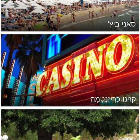
סאני ביץ'
קזינו כְרִיזַנְטֵמָה