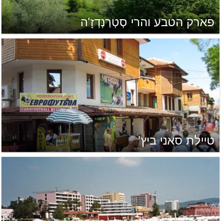
פארק הטבע והרי סְטְרַנְדְזָ'ה
טיילת סאני ביץ'