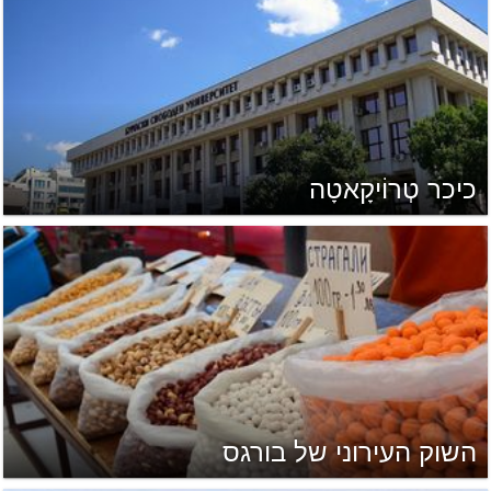
כיכר טְרוֹיקָאטָה
השוק העירוני של בורגס