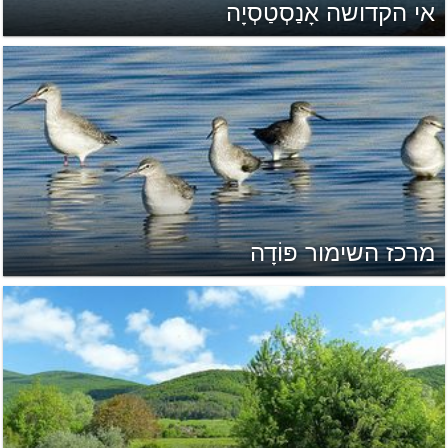
אי הקדושה אָנַסְטַסְיָה
מרכז השימור פּוֹדָה