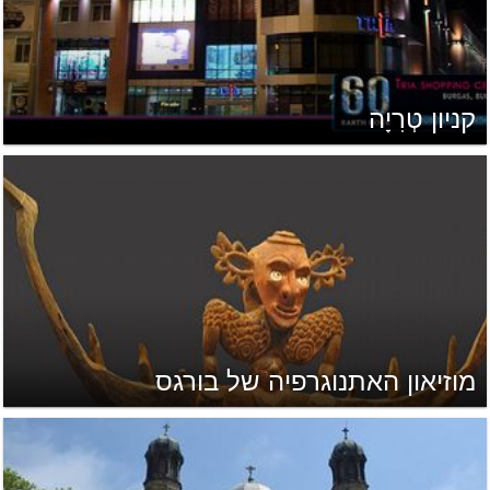
קניון טְרִיָה
מוזיאון האתנוגרפיה של בורגס