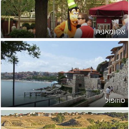
אַקְווַמָאנְיָה
סוזופול