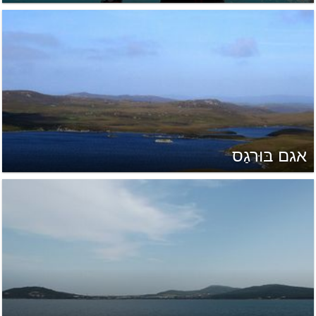
אגם בּוּרגַס