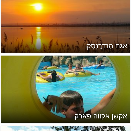
אגם מַנְדְרֶנְסְקוֹ
אקשן אקווה פארק