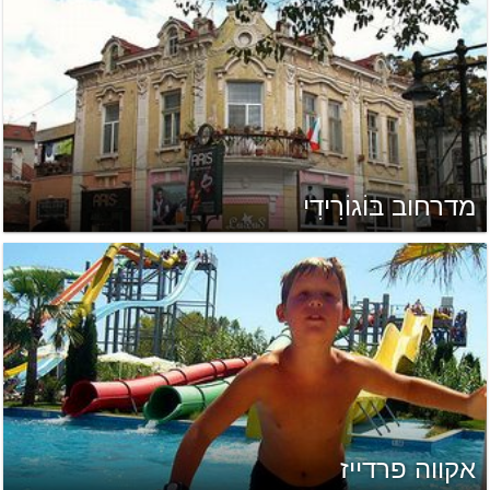
מדרחוב בּוֹגוֹרִידִי
אקווה פרדייז