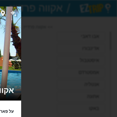
/
EZTrip
>> אקווה פרדייז
אבו דאבי
אדינבורו
איסטנבול
אמסטרדם
אנטליה
אקווה פר
אתונה
באקו
על פארק