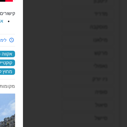
ליסבון
מדריד
קישורים 
את
מוסקבה
מילאנו
לימי
מרקש
אקווה פ
קוקטייל
נאפולי
מחוץ ל
ניו יורק
מקומות 
סופיה
סיאול
סיישל