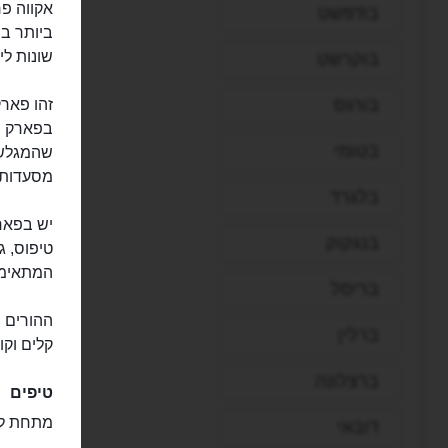
בודפשט
שונות לי
בוקרשט
בורגס
זהו פארק
בטומי
שהמגלשות
מסעדות, 
בלגרד
יש בפארק
בנגקוק
טיפוס, ג
המתאימות
בריסל
ההורים י
ברלין
קלים וקוק
ברצלונה
טיפים
מתחת ל-90 סנטימטר הכניסה חי
דובאי