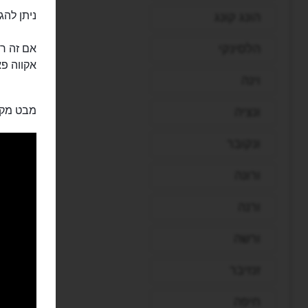
ניתן להג
הונג קונג
הלסינקי
אם זה רח
אקווה פארק (uapark
וינה
מבט מקר
ונציה
ונקובר
ורונה
ורנה
ורשה
זנזיבר
חיפה