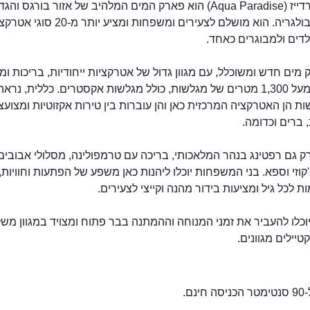
אקווה פרדייז (Aqua Paradise) הוא פארק המים המלהיב של אזור בורגס והג
ביותר בבולגריה. הוא מושלם לצעירים ומשפחות ומציע יותר מ-20
לדים ולמבוגרים כאחד.
 מים חדש ומשוכלל, עם מגוון גדול של אטרקציות ייחודיות, בריכות ומ
בפארק מעל 1,300 מטרים של מגלשות, כולל מגלשות אקסטרים. כללית, נראה
 הן האטרקציה המרכזית כאן והן עוברות בין טירות אקזוטיות ומצועצ
ברים וכדומה.
 גם רפטינג בנהר המלאכותי, בריכה עם טרמפולינה, מסלולי אבובים,
'קוזי וספא. בני המשפחות יוכלו ליהנות כאן משפע של הפתעות וחוויות,
 לכל גיל ומציעות בידור מהנה וקייצי לצעירים.
אקווה פרדייז
וכלו להעביר את זמני המנוחה וההמתנה בבר פתוח ומצויד במגוון מש
טיילים מגוונים.
נם.