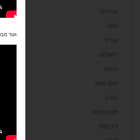
טביליסי
טוקיו
ועוד מבט
טנריף
ירושלים
כרתים
לאס וגאס
לונדון
לוס אנג'לס
ליברפול