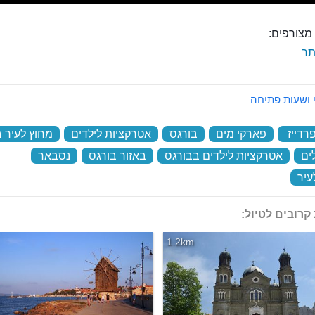
מצורפים:
ר
 ושעות פתיחה
רדייז
‏
פארקי מים
‏
בורגס
‏
אטרקציות לילדים
‏
מחוץ לעיר ב
ים
‏
אטרקציות לילדים בבורגס
‏
באזור בורגס
‏
נסבאר
‏
עיר
‏
קרובים לטיול:
1.2km