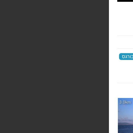
ורגס
‏
3.0km