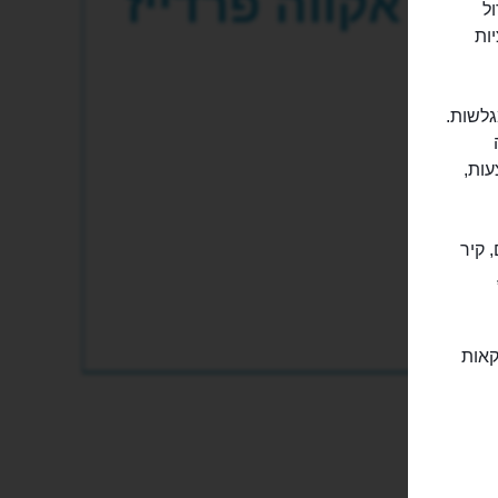
אקווה פרדייז
דול
 סוגי אטרקציות
גלשות.
עות,
 קיר
קאות