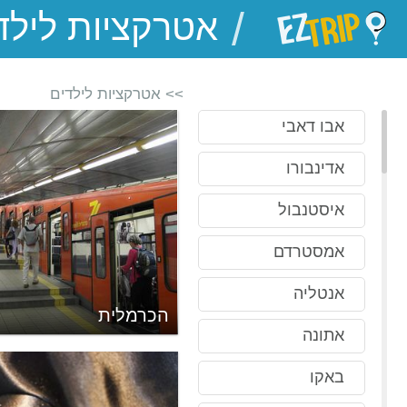
/
EZTrip
>> אטרקציות לילדים
אבו דאבי
אדינבורו
איסטנבול
אמסטרדם
אנטליה
ד
הכרמלית
אתונה
באקו