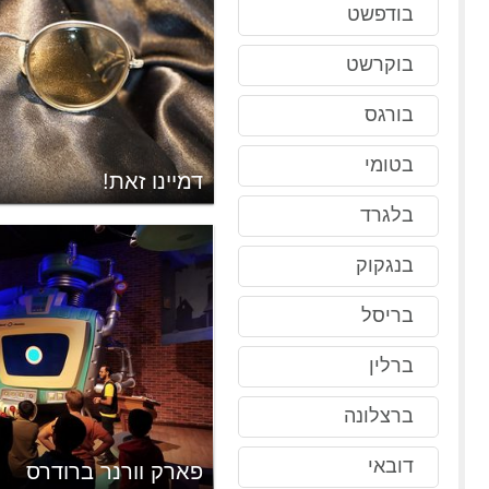
בודפשט
בוקרשט
בורגס
בטומי
דמיינו זאת!
בלגרד
בנגקוק
בריסל
ברלין
ברצלונה
דובאי
לפי
פארק וורנר ברודרס