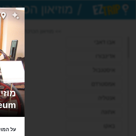
/
EZTrip
>> מוזיאון הכרכרות העתיקות
אבו דאבי
אדינבורו
איסטנבול
אמסטרדם
אנטליה
seum
אתונה
באקו
על המוז