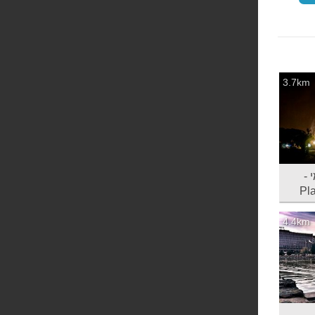
3.7km
 -
Pl
4.4km