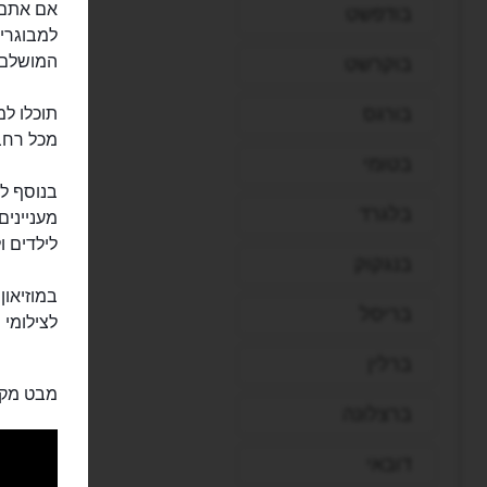
אם אתם 
בודפשט
המושלם 
בוקרשט
בורגס
מכל רחבי
בטומי
בנוסף למ
בלגרד
מעניינים
לילדים ו
בנגקוק
במוזיאון
בריסל
לצילומי 
ברלין
מבט מקר
ברצלונה
דובאי