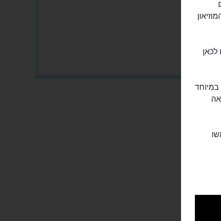
Museo delle carrozze d'epoc) הוא המוזיאון
ספו לכאן
 במיוחד
אה
שו