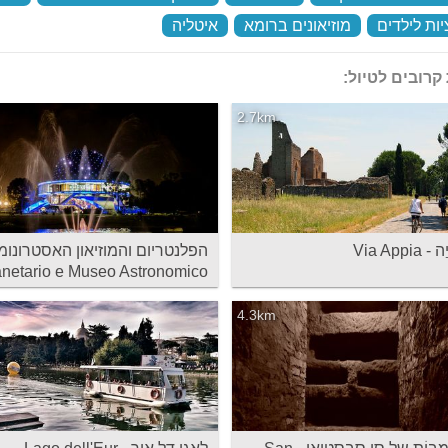
ות לילדים
‏
מוזיאונים ברומא
‏
איטליה
‏
קרובים לטיול:
2.7km
Via Appia
הפלנטריום והמוזיאון האסטרונומי
anetario e Museo Astronomico
4.3km