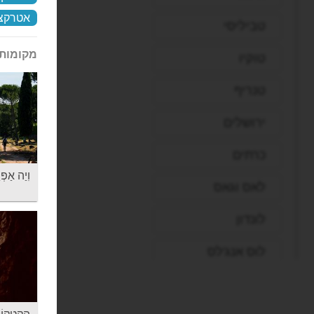
אטרקצי
טביליסי
מקומות 
טוקיו
טנריף
ירושלים
כרתים
וִיַה אַפְּיַה - 
לאס וגאס
לונדון
לוס אנג'לס
ליברפול