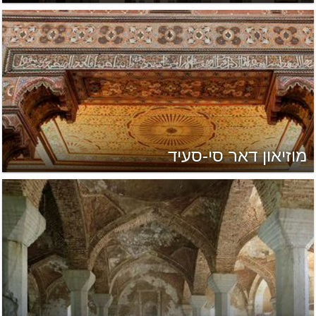
מוזיאון דאר סי-סעיד