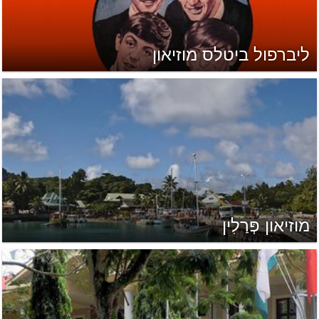
ליברפול ביטלס מוזיאון
מוזיאון פְּרַלִין