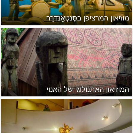
מוזיאון המרציפן בסֶנְטְאֵנְדְרֵה
המוזיאון האתנולוגי של האנוי