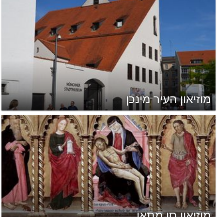
מוזיאון העיר מינכן
מוזיאון סן מתֶאו