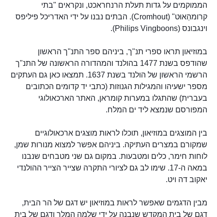
הממוקמים על גדות תעלת הרנחראכט, ונקראים "בתי
קרומהַאוּט" (Cromhout). הבתים נבנו על ידי האדריכל פיליפס
וינגבונס (Philips Vingboons).
במוזיאון תראו ספרי תנ"ך, ביניהם ספר התנ"ך הראשון
שהודפס בשנת 1477 בהולנד והמהדורה הראשונה של התנ"ך
הרשמי הראשון של הולנד בשנת 1637. תמצאו כאן גם העתקים
מספר ישעיהו והמגילות הגנוזות (כתבי יד קדומים הכתובים
בעברית) שהתגלו במערות קומראן, האתר הארכאולוגי
המפורסם שנמצא ליד ים המלח.
בין המוצגים במוזיאון, תוכלו לראות מוצגים ארכאולוגיים
שמקורם במצרים העתיקה. ביניהם אפשר למצוא מנורות שמן,
לוחות חימר, כלים ומטבעות. במקום גם שני מטבחים שנבנו
במאה ה-17. שימו לב גם לציורי התקרה שצייר הצייר ההולנדי
יאקוב דה ויט.
מבין הדגמים שאפשר לראות במוזיאון יש דגם של הר הבית,
דגם של בית המקדש שנבנה על ידי שלמה המלך ודגם של בית