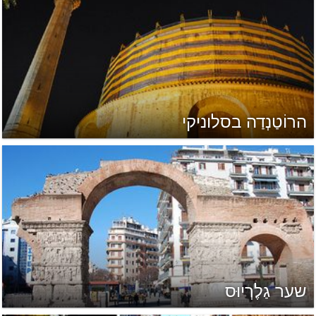
הרוֹטַנְדַה בסלוניקי
שער גַלֶרְיוּס