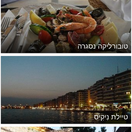
טובורליקה נסגרה
טיילת נִיקִיס