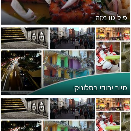
פוּל טוּ מֵזֶה
סיור יהודי בסלוניקי