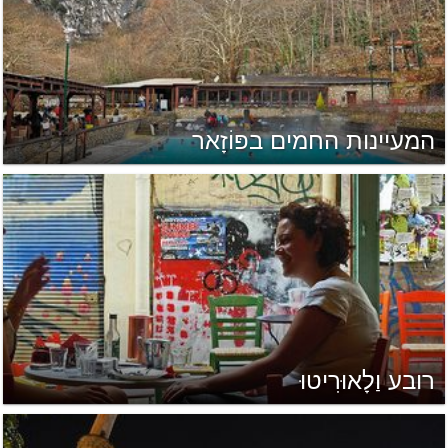
המעיינות החמים בפּוֹזָאר
רובע וַלָאוּרִיטוּ