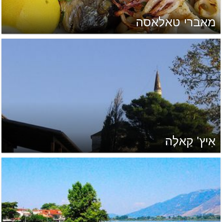
מאברי טאלאסה
אִיץ' קַאלֶה