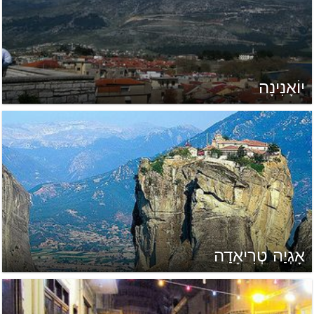
יוֹאָנִינָה
אָגְיַה טְרִיאָדַה