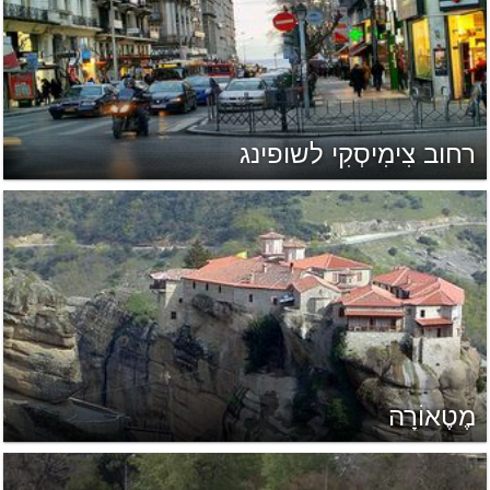
רחוב צִימִיסְקִי לשופינג
מֶטֶאוֹרָה