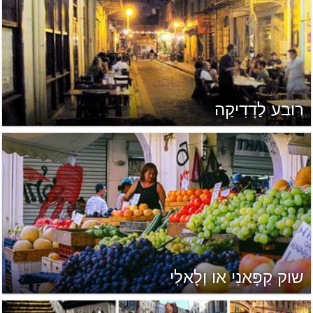
רובע לַדָדִיקַה
שוק קַפָּאנִי או וְלָאלִי