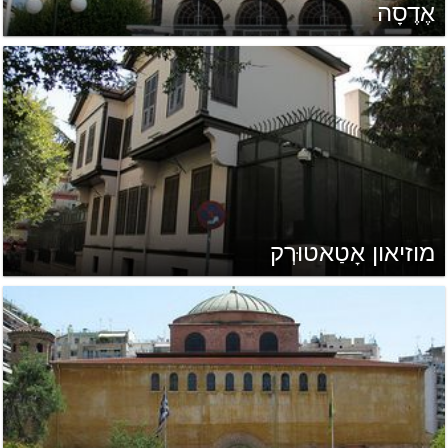
אֶדֶסָה
מוזיאון אָטַאטוּרְק