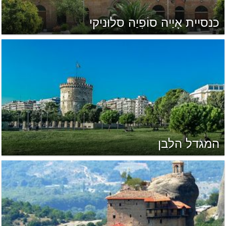
כנסיית אָיַיה סוֹפִיַה סלוניקי
המגדל הלבן