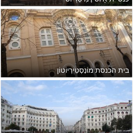
בית הכנסת מוֹנַסְטִירְיוֹטוֹן