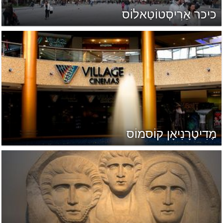
כיכר אַרִיסְטוֹטַאלוֹס
מֶדִיטֶרָנִיאָן קוֹסמוֹס