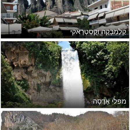
קַלַמְבָּקַה וקַסְטְרָאקִי
מפלי אֶדֶסָה