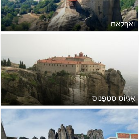
וַארְלָאם
אָגְיוֹס סְטֶפָנוֹס