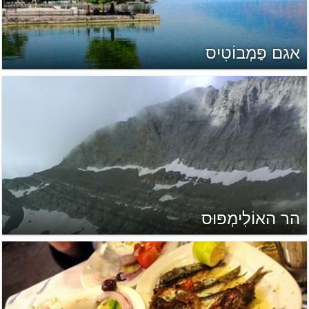
אגם פַּמְבוֹטִיס
הר האוֹלִימְפּוּס