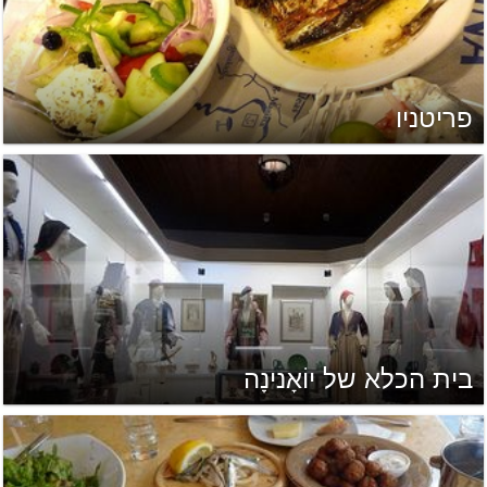
פריטניו
בית הכלא של יוֹאָנינָה