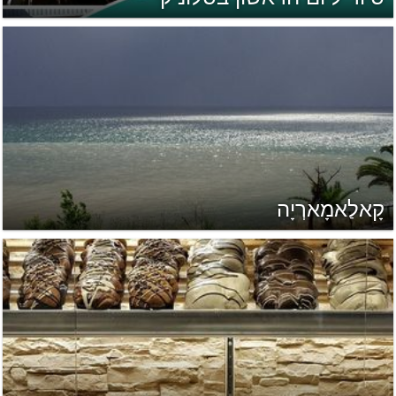
קָאלַאמָארְיָה