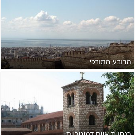
הרובע התורכי
כנסיית אָיוֹס דֶמִיטְרִיוֹס