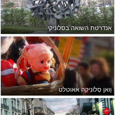
אנדרטת השואה בסלוניקי
וָואן סַלוֹנִיקַה אאוטלט