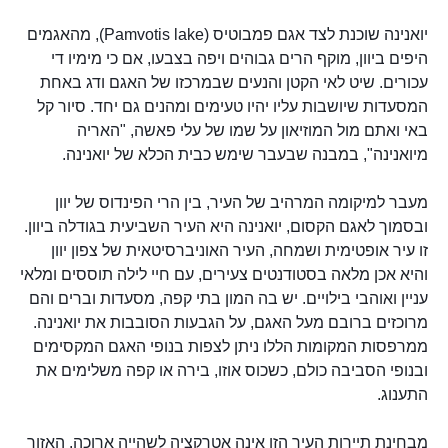
יואנינה שוכנת לצד אגם פמבוטיס (Pamvotis lake), מהאגמים
היפים ביוון, מוקף הרים גבוהים ויפה בצבעו, אם כי מימיו די
עכורים. שיט לאי הקטן והנעים שבמרכזו של האגם ודג באחת
המסעדות שיושבות עליו יהיו טעימים ומהנים גם יחד. סיור קל
באי ואתם מול המוזיאון על שמו של עלי פאשה, "האריה
מיואנינה", במבנה שבעבר שימש כבית הכלא של יואנינה.
מעבר למיקומה המרהיב של העיר, בין הרי הפינדוס של יוון
ובסמוך לאגם הקסום, יואנינה היא העיר השביעית בגודלה ביוון.
זו עיר אופטימית ושמחה, העיר האוניברסיטאית של צפון יוון
והיא אכן מלאה בסטודנטים צעירים, עם חיי לילה תוססים ומלאי
עניין ואוהבי בילויים. יש בה המון בתי קפה, מסעדות וברים והם
מרוכזים ברובם מעל האגם, על הגבעות הסובבות את יואנינה.
ממרפסות המקומות הללו ניתן לצפות בנופי האגם המקסימים
ובנופי הסביבה כולם, כשכוס אוזו, בירה או קפה משלימים את
התענוג.
מבחינת תיירות העיר הזו אינה אטרקציה לשהייה ארוכה. האזור