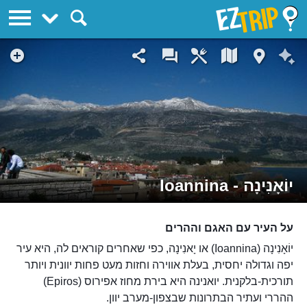
EZTrip
יוֹאָנִינָה - Ioannina
על העיר עם האגם וההרים
יוֹאָנִינָה (Ioannina) או יָאנִינָה, כפי שאחרים קוראים לה, היא עיר
יפה וגדולה יחסית, בעלת אווירה וחזות מעט פחות יוונית ויותר
תורכית-בלקנית. יואנינה היא בירת מחוז אפירוס (Epiros)
ההררי ועתיר הבתרונות שבצפון-מערב יוון.