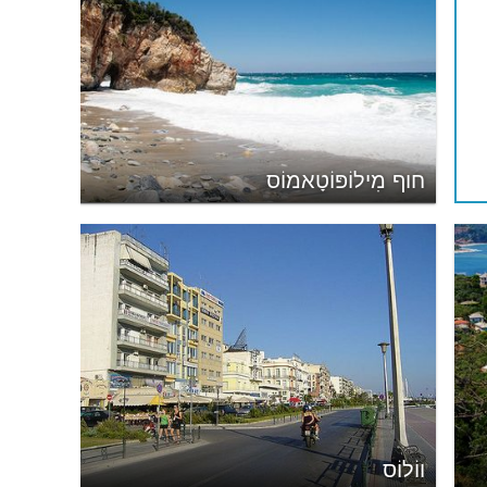
חוף מִילוֹפּוֹטָאמוֹס
ווֹלוֹס