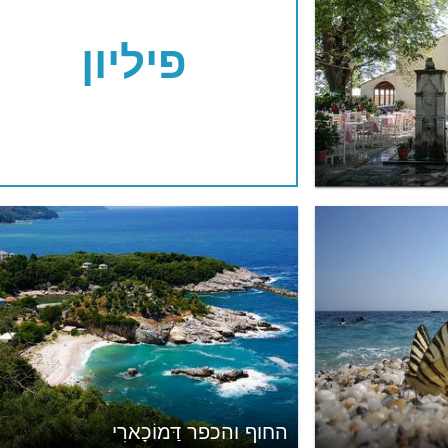
פיליון
החוף והכפר דַּמוֹכָארִי