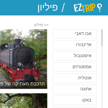
/
EZTrip
>> פיליון
אבו דאבי
אדינבורו
איסטנבול
אמסטרדם
אנטליה
ְרָה
הרכבת העתיקה של פיל
אתונה
באקו