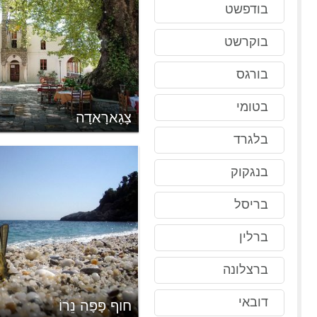
בודפשט
בוקרשט
בורגס
בטומי
צָגָארָאדָה
בלגרד
בנגקוק
בריסל
ברלין
ברצלונה
דובאי
חוף פָּפָּה נֵרוֹ