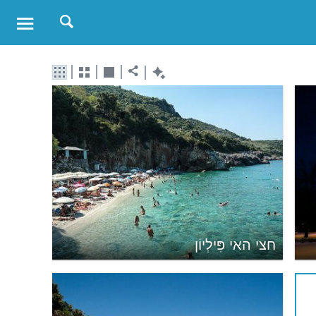
חצי האי פִּילְיוֹן