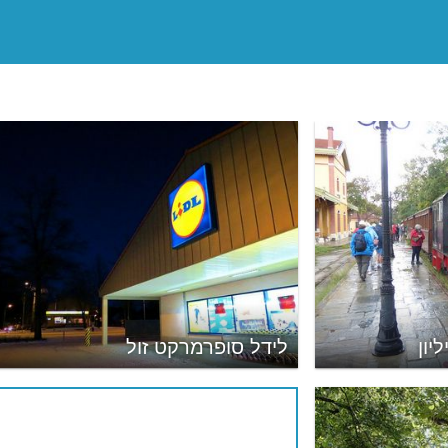
יון
לידל סופרמרקט זול