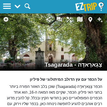
EZTrip
צָגָארָאדָה - Tsagarada
על הכפר עם עץ הדולב המיתולוגי של פיליון
הכפר צָגָארָאדָה (Tsagarada) שוכן בלב האזור הפורה ביותר
בחצי האי פיליון. הכפר, שקיים מאז המאה ה-16, הוא אחד
הכפרים הפופולאריים כאן בחודשי הקיץ ובכלל. קל להבין מדוע
רבים אוהבים להגיע לחופשה נינוחה כאן, בכפר שליו וירוק, עם