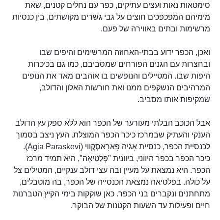
סימטאות נאות ועצים עתיקים, כפר עם נחלים קטנים, שאת
מימיהם המפכפכים חוצים על גבי גשרים מקושתים, בין כנסיות
מרשימות ובתים באווירה של פעם.
ואכן, הכפר ידוע בבתי-האחוזה המרשימים והיפים שבו
ובחצרות עם הגנים הפורחים שמסביבם, כמו גם בכיכרות
היפות שבו. המטיילים והנופשים בו אוהבים מאד את הנופים
המרהיבים הנשקפים ממנו ואת חורשות האלון והדולב,
שמקיפות אותו מסביב.
אבל הכוכב הבלתי מעורער של הכפר הוא ללא ספק עץ הדולב
הענקי והעתיק שבמרכז כיכר הכפר המוצלת. העץ ניצב בסמוך
לכנסיית הכפר, כנסיית אָגיַה פָּארָאסְקֶוִוִי (Agia Paraskevi).
כיכר הכפר בכפר היווני, ביוונית "פְּלַטֵיאָה", היא תמיד מרכז
הכפר. היא נמצאת על מעיין ובה עצי דולב ענקיים, המטילים צל
על כולה. בפלטיאה נמצאת הכנסייה של הכפר, בה מוטבלים,
מתחתנים ונקברים בני הכפר. כאן שוקקות בימי הקיץ הטברנות
חיים ופעילות עד השעות הקטנות של הבוקר.