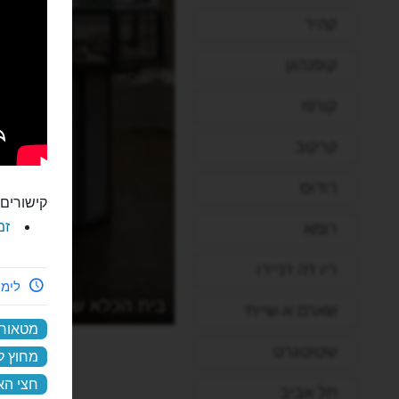
קהיר
קופנהגן
קורפו
קרקוב
רודוס
קישורים 
זמ
רומא
ריו דה ז'ניירו
לימי
בית הכלא של יוֹאָנינָה
שארם א-שייח'
מטאור
שטוטגרט
מחוץ ל
חצי האי
תל אביב