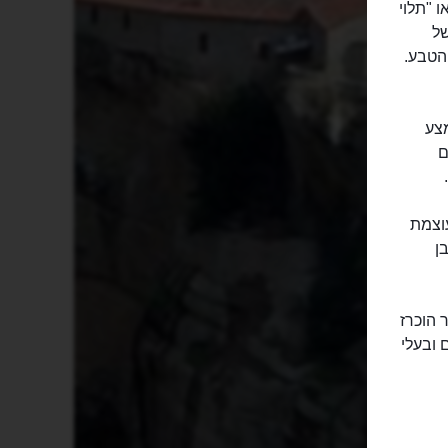
מיים" או "תלוי
בה של
 הטבע.
מצע
ם
עוצמת
ן
 הוכרז
 ובעלי