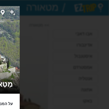
/
EZTrip
>> מטאורה
אבו דאבי
אדינבורו
איסטנבול
אמסטרדם
אנטליה
מֶטֶאוֹר
אתונה
באקו
על המנזר