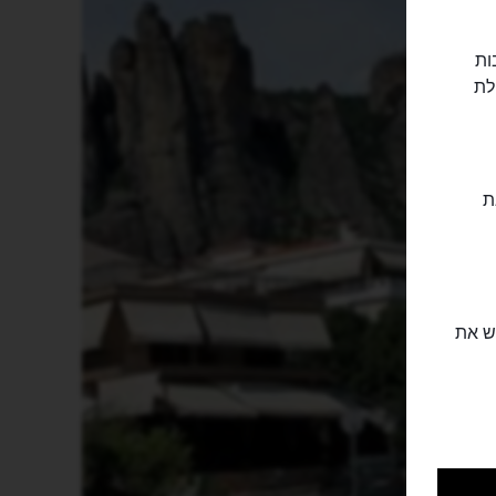
ות
לת
שנמצאת
יש את