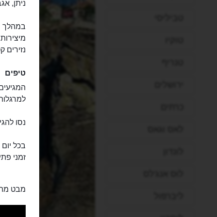
ניתן, אג
טביליסי
במהלך מ
מיצירות
טוקיו
נזירים ק
טנריף
טיפים
ירושלים
למרגלות
כרתים
נסו להגיע כבר ב-9 
לאס וגאס
בכל יום 
לונדון
זמני פתי
לוס אנג'לס
מבט מהא
ליברפול