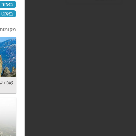
באזור ח
באקט ל
מקומות 
אָגְיַה טְרִיאָ