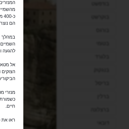
בודפשט
כ-
בוקרשט
הם נוצרו
בורגס
במהלך ימ
בטומי
השמיים, 
להגעה וה
בלגרד
אל מטאור
בנגקוק
הצוקים 
הביקורים
בריסל
מנזרי מט
ברלין
כשמורת ט
חיים.
ברצלונה
ראו את 
דובאי