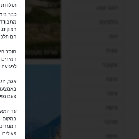
תולדות 
הונג קונג
כבר בימי
הלסינקי
הצוקים.
וינה
הם הלכו 
ונציה
אָגְיוֹס סְטֶפָנוֹס
הנזירים 
ונקובר
לפגיעה של השלטון. 
ורונה
אגב, הגי
באמצעות
ורנה
פעם נפלו
ורשה
זנזיבר
המנזרים.
חיפה