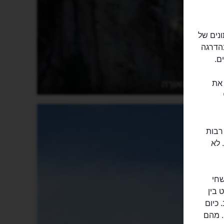
חתונים של
הדרגה
ם.
מֶטֶאוֹרָה
ן במאה ה-14, הביאה את
רבות
 לא
שחי
לט בין
 כיום
ים. מהם