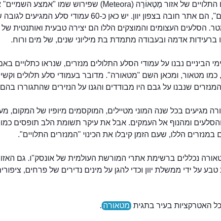
המנזרים התלויים של אזור מֶטֶאוֹרָה (Meteora) שפירוש שמו "אמצע הש
מהשמיים", הם אתר חובה בצפון יוון. יש כאן כ-60 עמודי סלע המגיעים לגו
400 מטר. הסלעים העצומים והמוצקים הללו הם יצירה טבעית ואותנטית של
 ברעידות אדמה ובעבודה מתמדת בת מיליוני שנים, של מים ורוח.
י הביניים נבנו על עמודי הסלע התלולים מנזרים, שנראו כתלויים בא
כמו מטאור, ומכאן השם "מטאורה". מדובר בעמודי סלע תלולים וקשי
מנזרים שנבנו על גבם היו מבודדים והגנו על הנזירים שהתגוררו בהם.
ה מגיעים בכל שנה המוני מטיילים, המוקסמים מיופיו של המקום, מ
והסלעים ומהנוף אל העמקים. אבל את עיקר תשומת הלב תופסים כמוב
 במנזרים הללו, שעם הזמן קיבלו את הכינוי "המנזרים התלויים".
אורה נכללים ברשימת אתרי המורשת העולמית של אונסק"ו. גם האזור
בע על ידי ממשלת יוון וכדי להגן על מינים נדירים של פרחים, ציפורים
כל האטרקציות בעיר בתגית
מטאורה
.