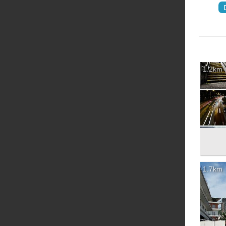
‏
1.2km
1.7km