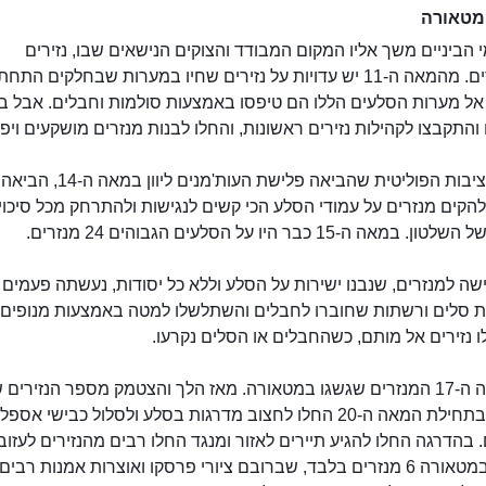
מטאורה
 הביניים משך אליו המקום המבודד והצוקים הנישאים שבו, נזירים
מתבודדים. מהמאה ה-11 יש עדויות על נזירים שחיו במערות שבחלקים הת
 אל מערות הסלעים הללו הם טיפסו באמצעות סולמות וחבלים. אבל ב
והתקבצו לקהילות נזירים ראשונות, והחלו לבנות מנזרים מושקעים ויפי
וַארְלָאם
חוסר היציבות הפוליטית שהביאה פלישת העות'מנים ליוו
להקים מנזרים על עמודי הסלע הכי קשים לנגישות ולהתרחק מכל סיכוי
במאה ה-15 כבר היו על הסלעים הגבוהים 24 מנזרים.
שה למנזרים, שנבנו ישירות על הסלע וללא כל יסודות, נעשתה פעמים 
 סלים ורשתות שחוברו לחבלים והשתלשלו למטה באמצעות מנופים.
 נזירים אל מותם, כשהחבלים או הסלים נקרעו.
עד המאה ה-17 המנזרים שגשגו במטאורה. מאז הלך והצטמק מספר הנזירים 
במקום. בתחילת המאה ה-20 החלו לחצוב מדרגות בסלע ולסלול כבישי אספ
 בהדרגה החלו להגיע תיירים לאזור ומנגד החלו רבים מהנזירים לעזוב.
פעילים במטאורה 6 מנזרים בלבד, שברובם ציורי פרסקו ואוצרות אמנות רב