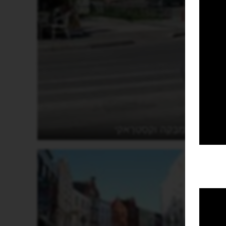
קַלַמְבָּקַה וקַסְטְרָאקִי