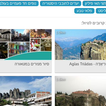
צי האי פיליון
‏
יעדים לחובבי היסטוריה
‏
נופים חד פעמיים בעולם
יסט
‏
פלאי טבע
‏
קרובים לטיול:
1.0km
דַה - Agías Triádas
סיור מנזרים במטאורה
1.6km