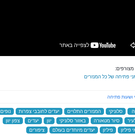
מצורפים:
ני פתיחה של כל המנזרים
 ושעות פתיחה
אִיץ' קַאלֶה
ה
‏
סלוניקי
‏
המנזרים התלויים
‏
יעדים לחובבי צפרות
‏
נופים
עיר
‏
סיור מטאורה
‏
באזור סלוניקי
‏
יוון
‏
יעדים
‏
צפון יוון
‏
 פיליון
‏
פיליון
‏
יעדים מיוחדים בעולם
‏
ציפורים
‏