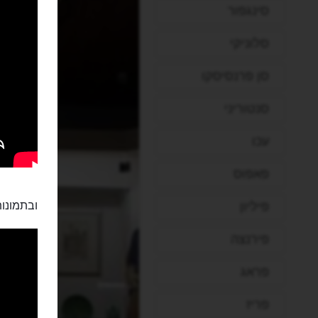
סינגפור
סלוניקי
סן פרנסיסקו
סנטוריני
עכו
פאפוס
פיליון
ובתמונות
פירנצה
פראג
פריז