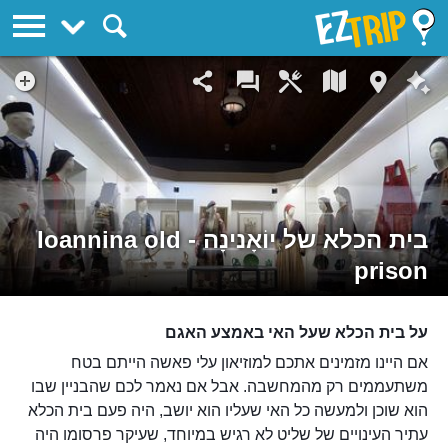
EZTrip
בית הכלא של יוֹאָנינָה - Ioannina old
prison
על בית הכלא שעל האי באמצע האגם
אם היינו מזמינים אתכם למוזיאון עלי פאשה הייתם בטח
משתעממים רק מהמחשבה. אבל אם נאמר לכם שהבניין שבו
הוא שוכן ולמעשה כל האי שעליו הוא יושב, היה פעם בית הכלא
עתיר העינויים של שליט לא רגיש במיוחד, שעיקר פרסומו היה