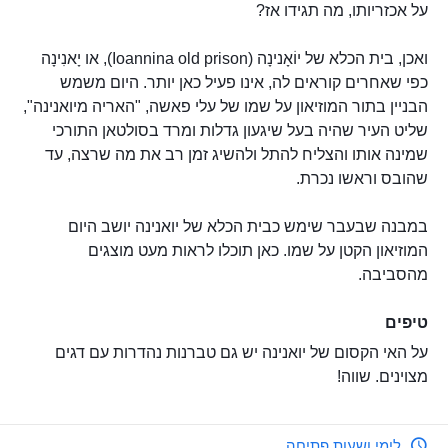
על אכזריותו, מה תגידו אז?
ואכן, בית הכלא של יוֹאָנינָה (Ioannina old prison), או יָאנִינָה
כפי שאחרים קוראים לה, אינו פעיל כאן יותר. היום משמש
הבניין בתור המוזיאון על שמו של עלי פאשה, "האריה מיואנינה",
שליט העיר שהיה בעל שיגעון גדלות ומרד בסולטאן התורכי
שמינה אותו והצליח להתל ולהשיג זמן רב את מה שרצה, עד
שהובס וראשו נכרת.
במבנה שבעבר שימש כבית הכלא של יואנינה יושב היום
המוזיאון הקטן על שמו. כאן תוכלו לראות מעט מוצגים
מהסביבה.
טיפים
על האי הקסום של יואנינה יש גם טברנות נהדרות עם דגים
מצוינים. שווה!
לימי ושעות פתיחה