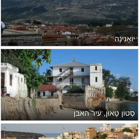
יוֹאָנִינָה
סְטוֹן טָאוּן, עיר האבן