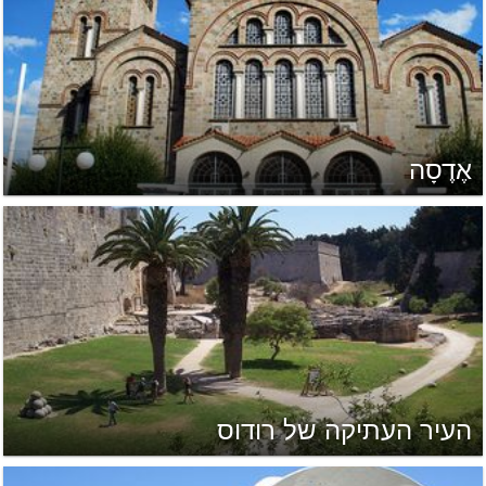
אֶדֶסָה
העיר העתיקה של רודוס