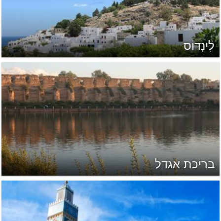
לִינְדוֹס
בריכת אגדל