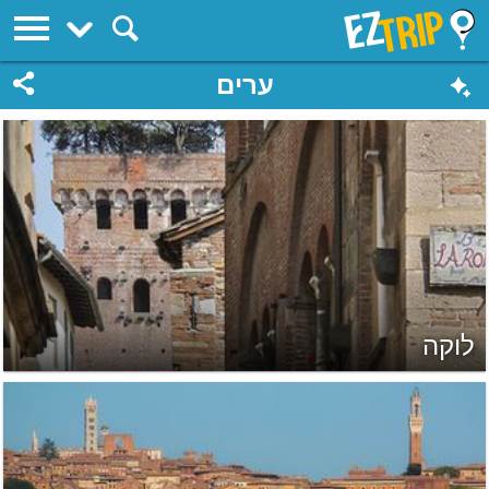
EZTrip
ערים
לוקה