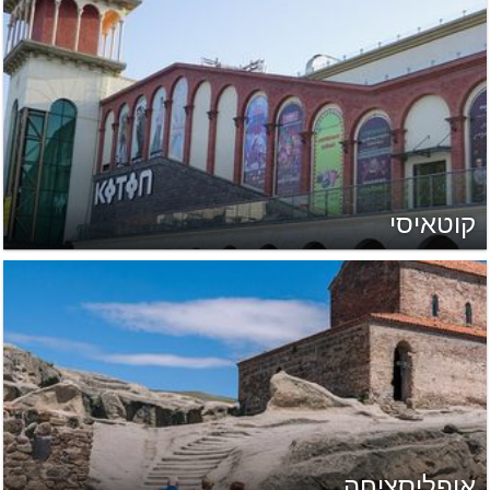
קוטאיסי
אופליסציחה