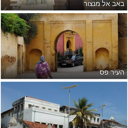
באב אל מנצור
העיר פס