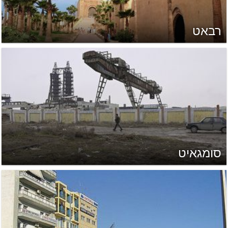
רבאט
סומגאיט