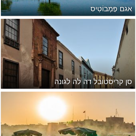
אגם פַּמְבוֹטִיס
סן קריסטובל דה לה לגונה