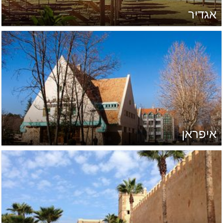
אגדיר
איפראן