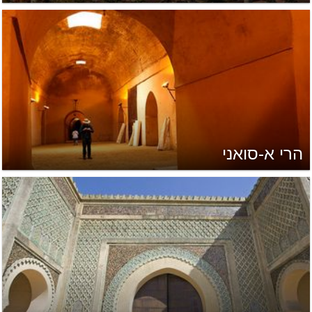
הרי א-סואני