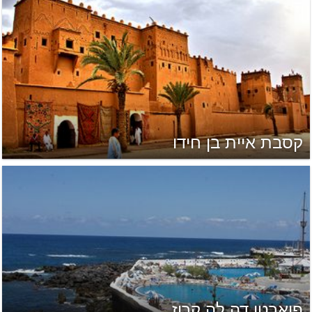
קסבת איית בן חידו
פוארטו דה לה קרוז