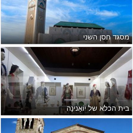
מסגד חסן השני
בית הכלא של יוֹאָנינָה