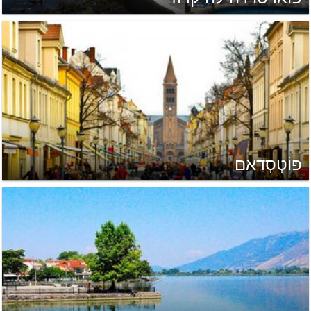
פּוֹטְסְדַאם