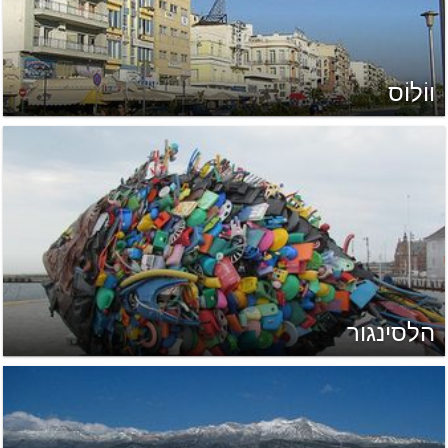
ווֹלוֹס
הלסינגור