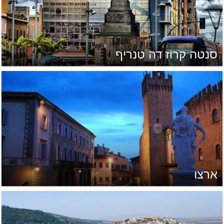
סנטה קרוז דה טנריף
ארצו