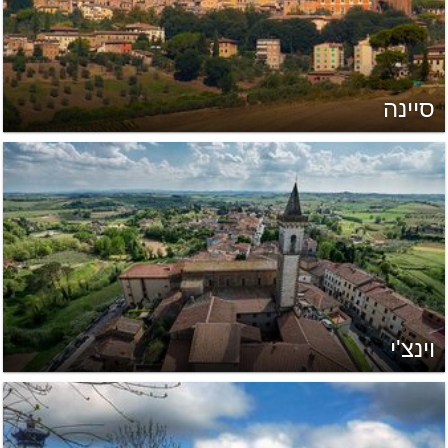
סיינה
וינצ'י