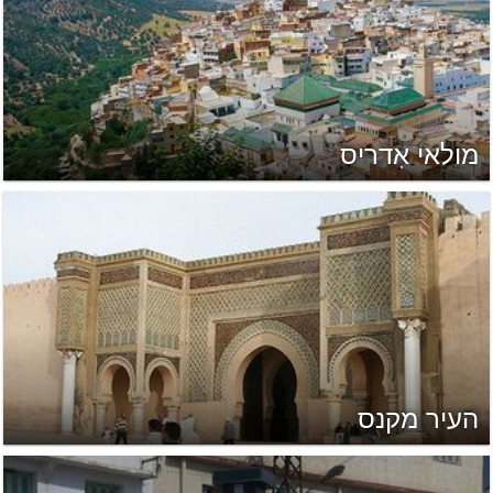
מולאי אִדריס
העיר מקנס