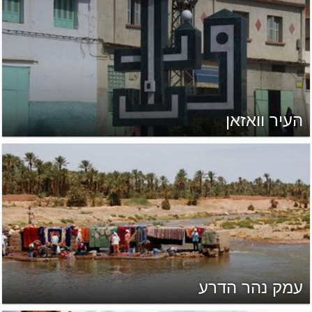
העיר וואזאן
עמק נהר הדרע