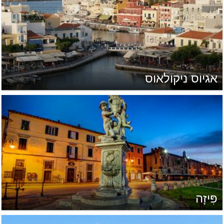
אגיוס ניקולאוס
פִּיזָה