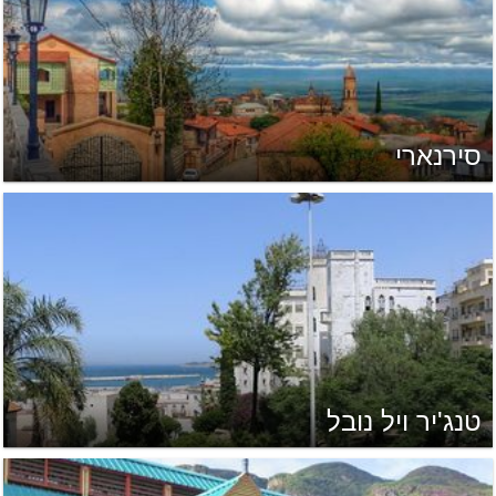
סירנארי
טנג'יר ויל נובל