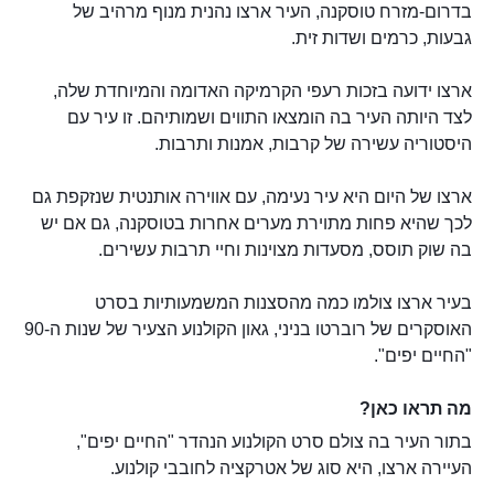
בדרום-מזרח טוסקנה, העיר ארצו נהנית מנוף מרהיב של
גבעות, כרמים ושדות זית.
ארצו ידועה בזכות רעפי הקרמיקה האדומה והמיוחדת שלה,
לצד היותה העיר בה הומצאו התווים ושמותיהם. זו עיר עם
היסטוריה עשירה של קרבות, אמנות ותרבות.
ארצו של היום היא עיר נעימה, עם אווירה אותנטית שנזקפת גם
לכך שהיא פחות מתוירת מערים אחרות בטוסקנה, גם אם יש
בה שוק תוסס, מסעדות מצוינות וחיי תרבות עשירים.
בעיר ארצו צולמו כמה מהסצנות המשמעותיות בסרט
האוסקרים של רוברטו בניני, גאון הקולנוע הצעיר של שנות ה-90
"החיים יפים".
מה תראו כאן?
בתור העיר בה צולם סרט הקולנוע הנהדר "החיים יפים",
העיירה ארצו, היא סוג של אטרקציה לחובבי קולנוע.