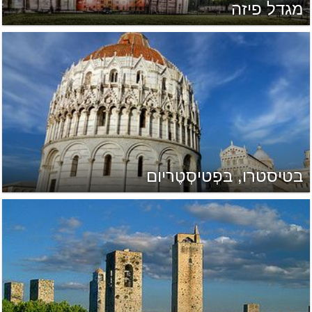
מגדל פיזה
בטיסטרו, בּפְטיסְטֶריום