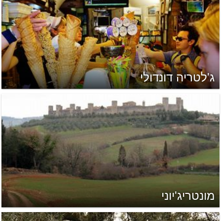
ג'לטריה דונדולי
מונטריג'יוני