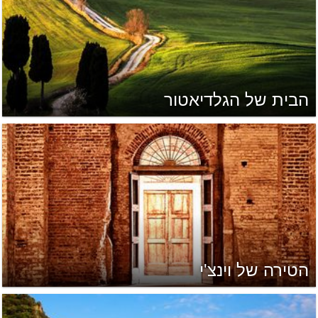
הבית של הגלדיאטור
הטירה של וינצ'י