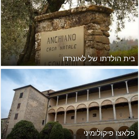
בית הולדתו של לאונרדו
פלאצו פיקולומיני