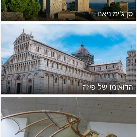
סן ג'ימיניאנו
הדוּאומו של פיזה