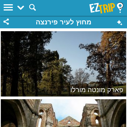
EZTrip
מחוץ לעיר פירנצה
פארק מונטה מורלו