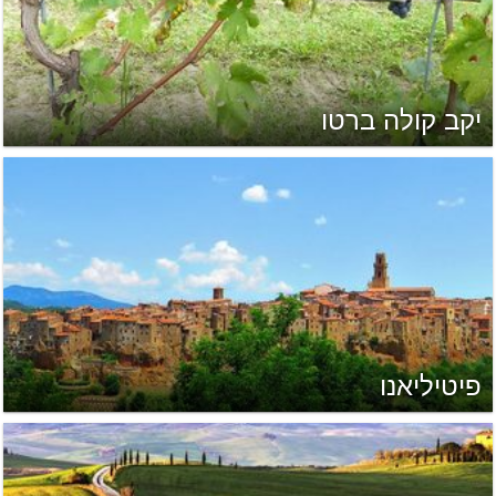
יקב קולה ברטו
פיטיליאנו