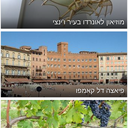
מוזיאון לאונרדו בעיר ו'ינצי
פיאצה דל קאמפו