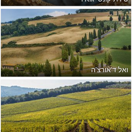
ואל ד'אורצ'ה