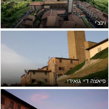
וינצ'י
פיאצה דיי גואידי