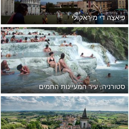
פִּיאצָה די מירָאקולי
סטורניה, עיר המעיינות החמים