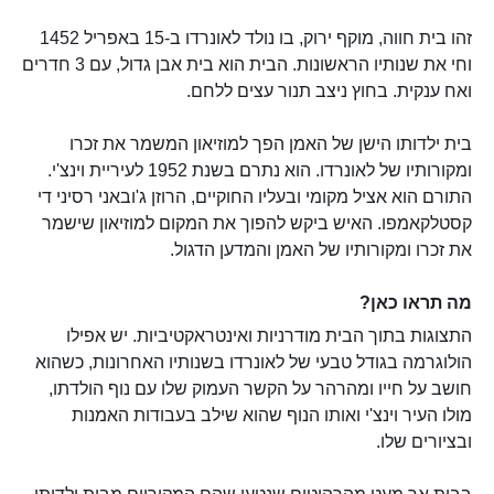
זהו בית חווה, מוקף ירוק, בו נולד לאונרדו ב-15 באפריל 1452
וחי את שנותיו הראשונות. הבית הוא בית אבן גדול, עם 3 חדרים
ואח ענקית. בחוץ ניצב תנור עצים ללחם.
בית ילדותו הישן של האמן הפך למוזיאון המשמר את זכרו
ומקורותיו של לאונרדו. הוא נתרם בשנת 1952 לעיריית וינצ'י.
התורם הוא אציל מקומי ובעליו החוקיים, הרוזן ג'ובאני רסיני די
קסטלקאמפו. האיש ביקש להפוך את המקום למוזיאון שישמר
את זכרו ומקורותיו של האמן והמדען הדגול.
מה תראו כאן?
התצוגות בתוך הבית מודרניות ואינטראקטיביות. יש אפילו
הולוגרמה בגודל טבעי של לאונרדו בשנותיו האחרונות, כשהוא
חושב על חייו ומהרהר על הקשר העמוק שלו עם נוף הולדתו,
מולו העיר וינצ'י ואותו הנוף שהוא שילב בעבודות האמנות
ובציורים שלו.