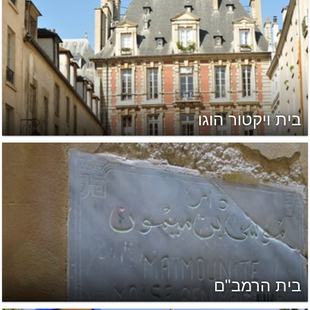
בית ויקטור הוגו
בית הרמב"ם