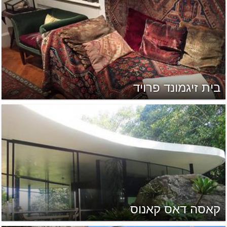
בית זיגמונד פרויד
קאסה דאס קאנוס