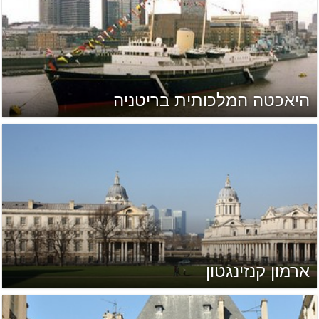
היאכטה המלכותית בריטניה
ארמון קנזינגטון