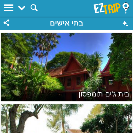
EZTrip
בתי אישים
בית ג'ים תומפסון