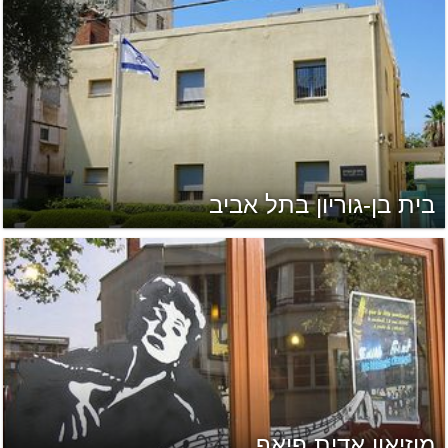
בית בן-גוריון בתל אביב
מוזיאון אדית פיאף