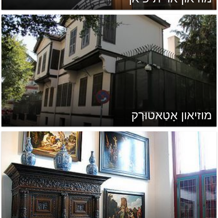
מוזיאון אָטַאטוּרְק