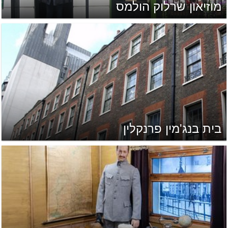
מוזיאון שרלוק הולמס
בית בנג'מין פרנקלין