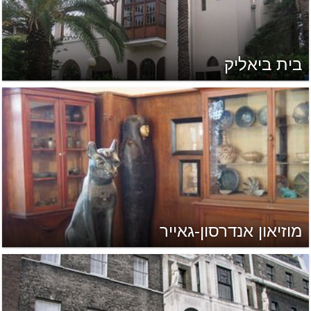
בית ביאליק
מוזיאון אנדרסון-גאייר