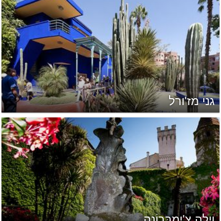
גני מז'ורל
וילה צִ'ימְבְּרוֹנֶה