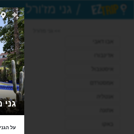
/
EZTrip
>> גני מז'ורל
אבו דאבי
אדינבורו
איסטנבול
אמסטרדם
אנטליה
גני מז'ורל 
אתונה
באקו
על הגני