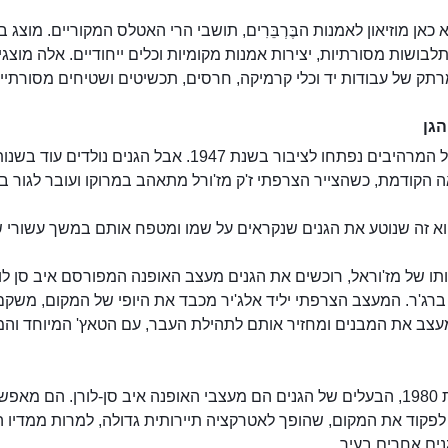
 כאן מוזיאון לאמנות הבֶּרְבֵּרִים, תושבי הרי האטלס המקוריים. מוצג ב
לבושות מסורתיות, יצירות אמנות מקומיות וכלים ייחודיים. אלה מוצג
תק של עבודות יד וכלי קרמיקה, חרסים, תכשיטים ושטיחים מסורתיים
הגן
 הקודמת, כשהצייר הצרפתי ז'ק מז'ורל מתאהב במרוקו ועובר לגור 
וא זה שנוטע את הגנים שנקראים על שמו ומטפח אותם במשך עשורי ש
ו של מז'וראל, רוכשים את הגנים מעצב האופנה המפורסם איב סן לור
ר ברג'ר. המעצב הצרפתי יליד אלג'יר מכבד את היופי של המקום, משק
מעצב את המבנים ומחזיר אותם לתהילת העבר, עם הטאץ' המיוחד והמ
מאז שנת 1980, הבעלים של הגנים הם מעצבי האופנה איב סן-לורן. הם מאפ
לפקוד את המקום, שהופך לאטרקציה תיירותית גדולה, למרות ממדיו 
ים אחרים בעיר.