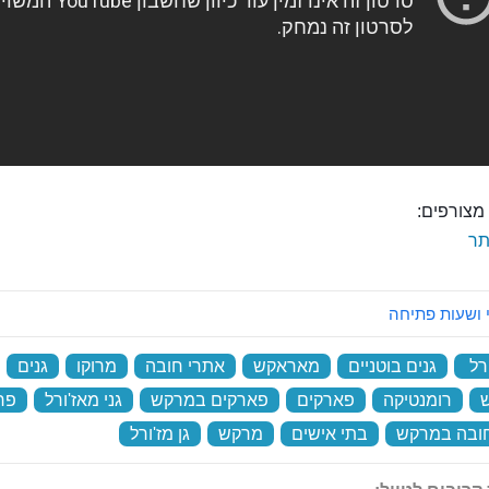
מצורפים:
ר
 ושעות פתיחה
רל
‏
גנים בוטניים
‏
מאראקש
‏
אתרי חובה
‏
מרוקו
‏
גנים
‏
‏
רומנטיקה
‏
פארקים
‏
פארקים במרקש
‏
גני מאז'ורל
‏
פר
ובה במרקש
‏
בתי אישים
‏
מרקש
‏
גן מז'ורל
‏