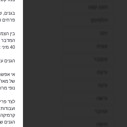
הונג קונג
בגנים, ש
הלסינקי
פרחים ו
וינה
בין הצמח
המדבר הק
ונציה
40 מיני ציפורים.
ונקובר
הגנים עצ
ורונה
אי אפשר
של מאז'ו
ורנה
נופי מרוק
ורשה
לצד פריט
ועבודות 
זנזיבר
קרמיקה 
הגנים של
חיפה