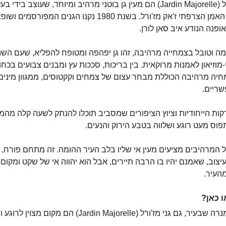
גני מז'ורל (Jardin Majorelle) הם מעין גן בוטני מרהיב ומיוחד, שעוצב ביד
המקורי, האמן הצרפתי ז'אק מז'ורל. בשנת 1980 נקנו הגנים המפורסמ
פנה הנודע איב סאן לורן.
מה וטובל בצמחייה מרהיבה, זהו גן יפהפה ומטופח להפליא, שעם השנ
-מוזיאון לאמנות מרוקאית. בין בריכות, סככות עץ ומבנים צבועים בכחו
יה מרהיבה הכוללת מבחר עצום של צמחים וקקטוסים, ממגוון מינים,
שריים.
קות הייחודיות וציוץ הציפורים שמסביב תוכלו להנתק לשעה קלה מהמ
פוס מעט רוגע ושלווה בטבע הירוק והנעים.
רל המרהיבים מציעים מעין אי שליו בלב העיר ההומה. זה מתחם פורח, 
יצוב, שאמנם יהיו בו הרבה תיירים, אבל הוא יהווה אי של שקט ומקום
העיר.
 כאן?
כמו גני מנרה שבעיר, גם גני מז'ורל (Jardin Majorelle) הם מקום מצו