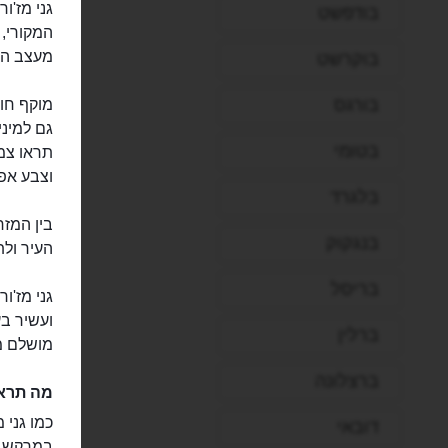
בודפשט
מעצב האו
בוקרשט
בורגס
מוקף חו
גם למיני
בטומי
תראו צמח
וצבע אפ
בלגרד
בין המזר
בנגקוק
העיר ולת
בריסל
גני מז'ו
ועשיר בע
ברלין
מושלם מ
ברצלונה
מה תראו
דובאי
במרקש.