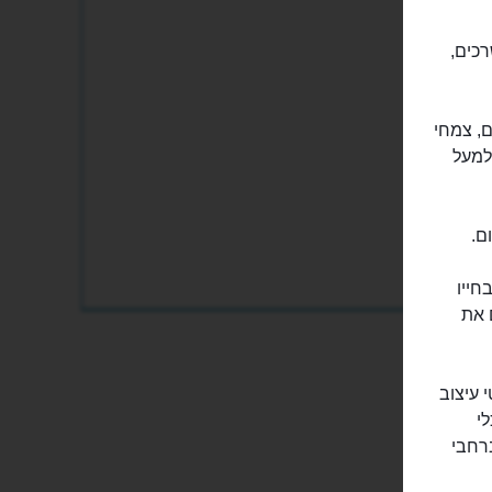
רכים,
ם, צמחי
למעל
ם.
חייו
 את
 עיצוב
לי
רחבי