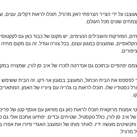
עוצבו על ידי הצייר הצרפתי ז'אק מז'ורל, תוכלו לראות דקלים, עצים, ש
צמחים שונים מכל העולם.
ים, המזרקות והשבילים הנעימים, יש מקום של כבוד כאן גם לקקטוסי
לאסיים, שמוצגים במגוון עצום, בכל צורה וגודל. זה גם מקום מחיה 
מם יפהפיים ובתוכם גם אנדרטה לזכרו של איב סן לורן, שמצויה במקו
גני מז'ורל
 לפספס את הבית הכחול, המעוצב בסגנון אר-דקו. זה הבית ששימש ב
רל כסטודיו שלו. תוכלו לראות בו גלריה עם ציוריו של האמן, המתארים
ו.
י אמנות מרוקאית תוכלו לראות כאן גם מוזיאון עם אוסף קטן של פריטי
של איב סן לורן, כולל טקסטיל, שטיחים ובדים. יפתיעו אתכם אולי גם כ
ותכשיטים מעשה ידיו. לאחר מותו של המעצב האגדי פיזרו את אפרו ב
 מז'ורל.