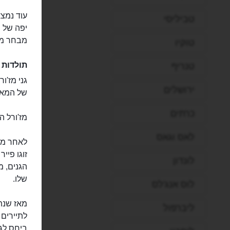
עוד נמצא
טביליסי
יפה של ת
מבחר מר
טוקיו
תולדות 
טנריף
ירושלים
של המאה
כרתים
מז'ורל ה
לאס וגאס
לאחר מות
זוגו פיי
לונדון
הגנים, 
שלו.
לוס אנג'לס
ליברפול
לתיירים 
ביחס לגנ