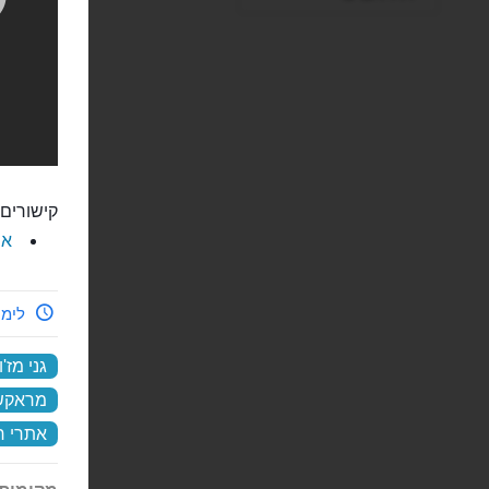
קישורים 
את
לימי
גני מז'ו
מראקש
אתרי ח