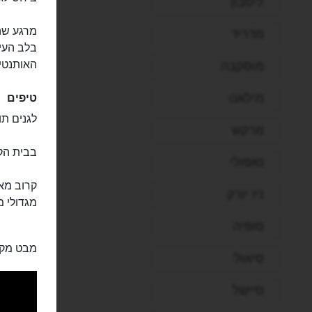
ליסבון
מרגע שה
מדריד
בלב העיר
האותנטי
מוסקבה
מילאנו
טיפים
לגנים תו
מרקש
בבית הקפ
נאפולי
קרוב מאו
ניו יורק
מגדולי מ
סופיה
מבט מקרו
סיאול
סיישל