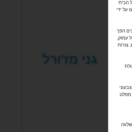
י בעל הבית
ים ושופצו על ידי
ים הפך
ל עמוק,
 צורות
גני מז'ורל
ולת
צבעוני
 מפלט
ין לרוגע ושלווה