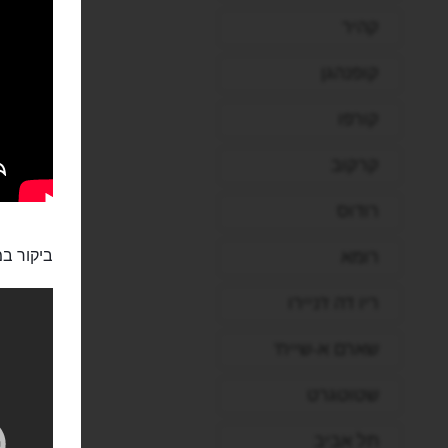
קהיר
קופנהגן
קורפו
קרקוב
רודוס
רומא
ביקור במ
ריו דה ז'ניירו
שארם א-שייח'
שטוטגרט
תל אביב