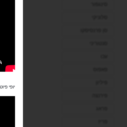
סינגפור
סלוניקי
סן פרנסיסקו
סנטוריני
עכו
פאפוס
פיליון
יופי פיוטי
פירנצה
פראג
פריז