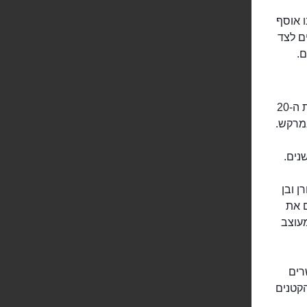
ו אוסף
ים לצד
.
גני מז'ורל המרהיבים נפתחו לציבור בשנת 1947. אבל הגנים נולדים עוד בשנות ה-20
במרקש.
נים.
ן ובן
ם את
עוצב
שרים
הקטנים