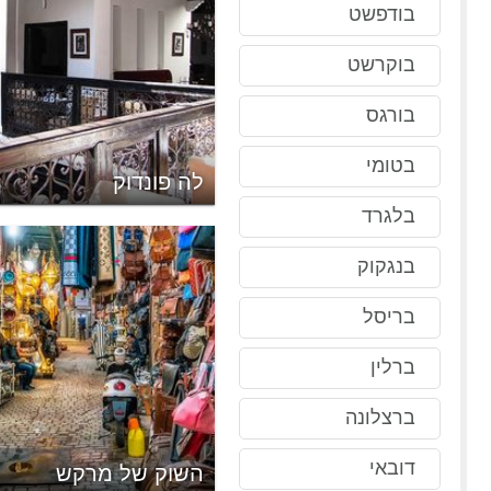
בודפשט
בוקרשט
בורגס
בטומי
 אל עזמה
לה פונדוק
בלגרד
בנגקוק
בריסל
ברלין
ברצלונה
דובאי
קש
השוק של מרקש