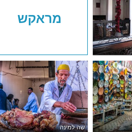
מראקש
שה למינה