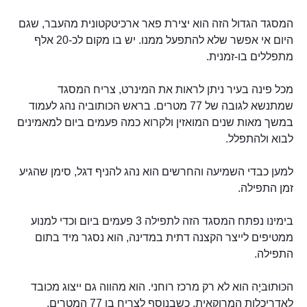
המסגד הגדול הזה הוא יצירת פאר ארכיטקטונית מהעבר, שגם
היום אי אפשר שלא להתפעל ממנו. יש בו מקום לכ-20 אלף
מתפללים בו-זמנית.
מכל פינה בעיר ניתן לראות את המינרט, צריח המסגד
שמתנשא לגובה של 77 מטרים. בראש הכותוביה נהג לעמוד
במשך מאות שנים המואזין ולקרוא כמה פעמים ביום למאמינים
לבוא ולהתפלל.
למען כבדי השמיעה והחרשים הוא נהג להניף דגל, סימן שהגיע
זמן התפילה.
בימינו נפתח המסגד הזה לתפילה 3 פעמים ביום וכדי למנוע
ממטיפים לייצר הקצנה דתית במדינה, הוא נסגר מיד בתום
התפילה.
הכּוּתוּבּיָה הוא לא רק מרכז רוחני. הוא מהווה גם ייצוג מכובד
לאדריכלות המרוקאית, כשבנוסף לצריח בן 77 המטרים,