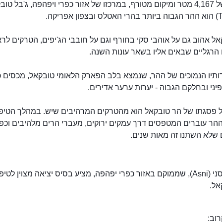
בגובה של 4,167 מטר ומיקום מטורף, במרכזו של אזור כפרי ויפהפה, ג'בל טו
ל אהוב גם על אוהבי סקי בחורף וגם על חובבי הג'יפים, הטרקים לר
 הרגליים שבאים אליו בשאר עונות השנה.
ותיו הנמוכים של ההר, שנמצא בלב הפארק הלאומי טובקאל, מכסים כ
ני ובחלקם הגבוה - יערות ערער אדירים.
 פסגתו של הר טובקאל הוא מהטרקים המרהיבים שיש. במהלך הטיפ
הר עוברים המטפסים דרך עמקים ירוקים, מעברי הרים מלהיבים וכפ
 שלא השתנו זה מאות שנים.
הכפר אסני (Asni), שממוקם באזור כפרי יפהפה, מציע בסיס יציאה מצוין לטי
ג'בל טובקאל
אל.
וב: