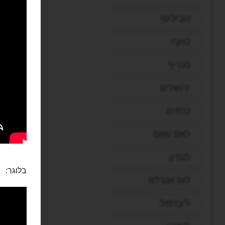
טביליסי
טוקיו
טנריף
ירושלים
כרתים
לאס וגאס
לונדון
בלוגר:
לוס אנג'לס
ליברפול