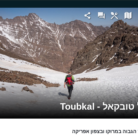
ובקאל - Toubkal
הגבוה במרוקו ובצפון אפריקה