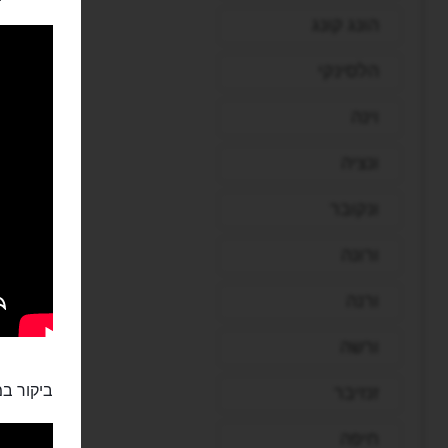
הונג קונג
הלסינקי
וינה
ונציה
ונקובר
ורונה
ורנה
ורשה
ביקור ב
זנזיבר
חיפה