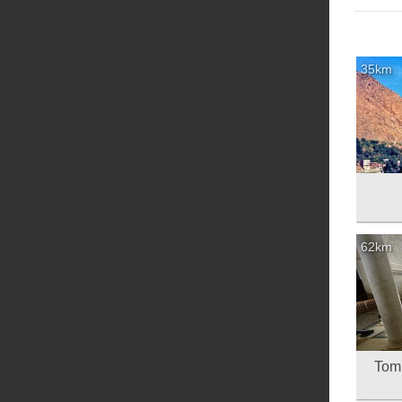
35km
62km