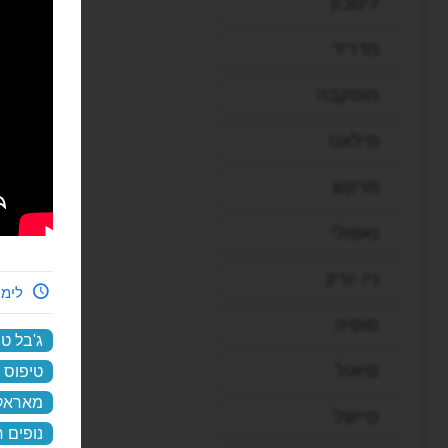
ליסבון
מדריד
מוסקבה
מילאנו
מרקש
נאפולי
ניו יורק
לימי
סופיה
ג'בל ט
סיאול
טיפוס
מאראק
סיישל
נופים 