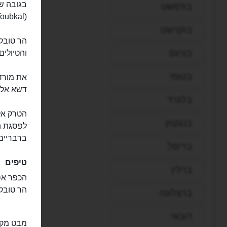
בודפשט
(Toubkal) הוא ההר הגבוה ביותר בהרי האטלס ובצפון אפריקה.
בוקרשט
הר טובקא
בורגס
והטיולים
בטומי
את מורד
דשא אלפי
בלגרד
הטרק אל
בנגקוק
לפסגת ה
ברבריים
בריסל
טיפים
ברלין
הר טובק
ברצלונה
דובאי
מבט מקר