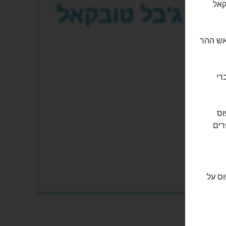
בקאל
ג'בל טובקאל
אש ההר
רי
וס
רים
פוס על