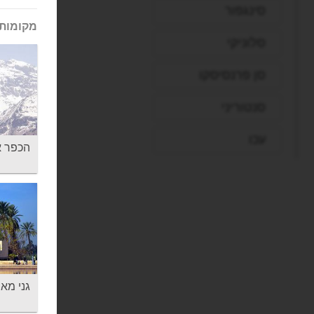
סינגפור
מקומות 
סלוניקי
סן פרנסיסקו
סנטוריני
עכו
הכפר אימל
פאפוס
פיליון
פירנצה
פראג
גני מאנרה - ns
פריז