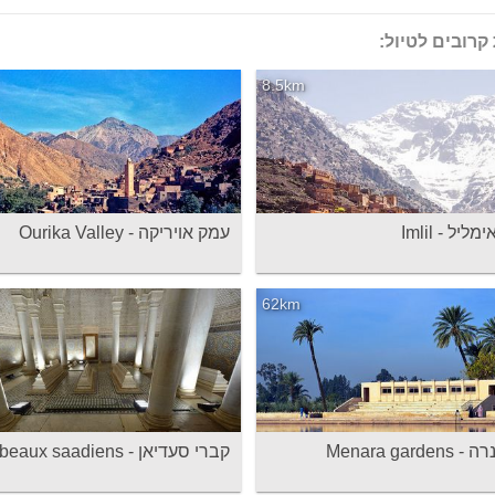
קרובים לטיול:
8.5km
יל - Imlil
עמק אויריקה - Ourika Valley
62km
Menara garde
קברי סעדיאן - Tombeaux saadiens