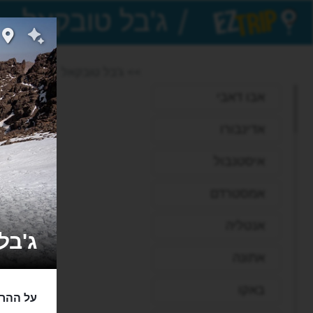
/
EZTrip
>> ג'בל טובקאל
אבו דאבי
אדינבורו
איסטנבול
אמסטרדם
אנטליה
ג'בל ט
אתונה
באקו
על ההר 